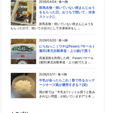
2026/04/04
:
食べ物
群馬名物・焼いていない焼まんじゅう
をもらった日。おうちで焼いて、冷凍
ストックに
群馬名物・焼いていない焼まんじゅうを
もらったので、焼いて小分けにして冷凍保存をし ...
2026/03/20
:
食べ物
にらねっこ｜ウチはPasar(パサール )
蓮田(東北自動車道・上り線)で買う
高速道路を利用した時、Pasar(パサール
)蓮田(東北自動車道・上り線)でたま ...
2026/03/11
:
食べ物
牛乳が余ったらこれ！酢で作るカッテ
ージチーズ風が優秀すぎる？(笑)
我が家では「牛乳を1リットル買うと飲み
きれない問題」が続いています(^^;) 本 ...