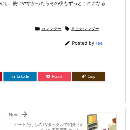
てみて、使いやすかったらその後もずっとこれになる

カレンダー

卓上カレンダー

Posted by
ree
LinkedIn
Pocket
Copy

Next
ビートたけしのTVタックルで紹介され
ていた不満買取センター