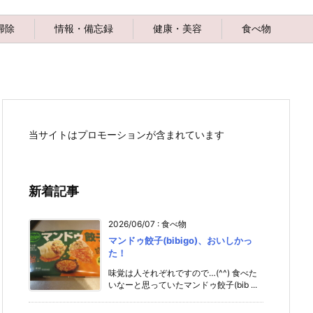
掃除
情報・備忘録
健康・美容
食べ物
当サイトはプロモーションが含まれています
新着記事
2026/06/07
:
食べ物
マンドゥ餃子(bibigo)、おいしかっ
た！
味覚は人それぞれですので…(^^) 食べた
いなーと思っていたマンドゥ餃子(bib ...