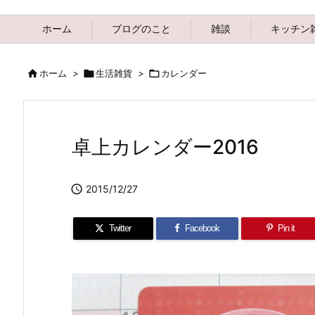
ホーム
ブログのこと
雑談
キッチン

ホーム
>

生活雑貨
>

カレンダー
卓上カレンダー2016

2015/12/27
Twitter
Facebook
Pin it