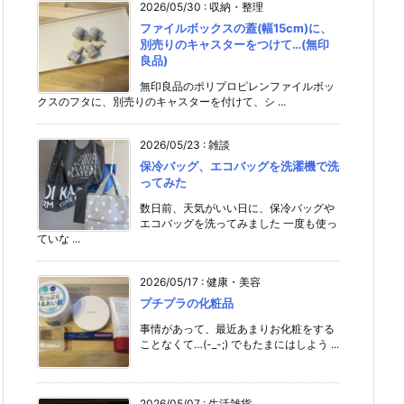
2026/05/30
:
収納・整理
ファイルボックスの蓋(幅15cm)に、
別売りのキャスターをつけて…(無印
良品)
無印良品のポリプロピレンファイルボッ
クスのフタに、別売りのキャスターを付けて、シ ...
2026/05/23
:
雑談
保冷バッグ、エコバッグを洗濯機で洗
ってみた
数日前、天気がいい日に、保冷バッグや
エコバッグを洗ってみました 一度も使っ
ていな ...
2026/05/17
:
健康・美容
プチプラの化粧品
事情があって、最近あまりお化粧をする
ことなくて…(-_-;) でもたまにはしよう ...
2026/05/07
:
生活雑貨