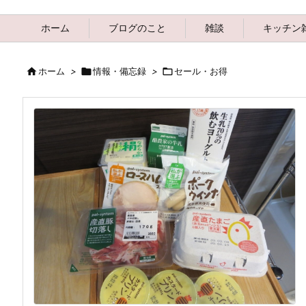
ホーム
ブログのこと
雑談
キッチン

ホーム
>

情報・備忘録
>

セール・お得