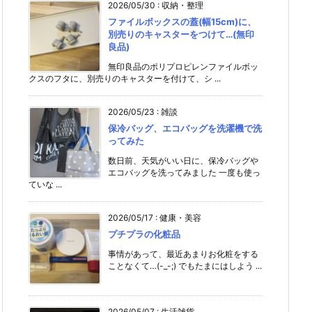
2026/05/30
:
収納・整理
ファイルボックスの蓋(幅15cm)に、
別売りのキャスターをつけて…(無印
良品)
無印良品のポリプロピレンファイルボッ
クスのフタに、別売りのキャスターを付けて、シ ...
2026/05/23
:
雑談
保冷バッグ、エコバッグを洗濯機で洗
ってみた
数日前、天気がいい日に、保冷バッグや
エコバッグを洗ってみました 一度も使っ
ていな ...
2026/05/17
:
健康・美容
プチプラの化粧品
事情があって、最近あまりお化粧をする
ことなくて…(-_-;) でもたまにはしよう ...
2026/05/07
:
生活雑貨