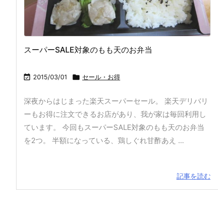
スーパーSALE対象のもも天のお弁当

2015/03/01

セール・お得
深夜からはじまった楽天スーパーセール。 楽天デリバリ
ーもお得に注文できるお店があり、我が家は毎回利用し
ています。 今回もスーパーSALE対象のもも天のお弁当
を2つ。 半額になっている、鶏しぐれ甘酢あえ ...
記事を読む