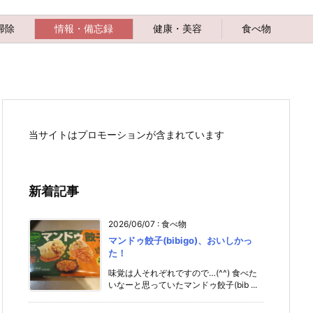
掃除
情報・備忘録
健康・美容
食べ物
当サイトはプロモーションが含まれています
新着記事
2026/06/07
:
食べ物
マンドゥ餃子(bibigo)、おいしかっ
た！
味覚は人それぞれですので…(^^) 食べた
いなーと思っていたマンドゥ餃子(bib ...