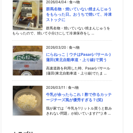
2026/04/04
:
食べ物
群馬名物・焼いていない焼まんじゅう
をもらった日。おうちで焼いて、冷凍
ストックに
群馬名物・焼いていない焼まんじゅうを
もらったので、焼いて小分けにして冷凍保存をし ...
2026/03/20
:
食べ物
にらねっこ｜ウチはPasar(パサール )
蓮田(東北自動車道・上り線)で買う
高速道路を利用した時、Pasar(パサール
)蓮田(東北自動車道・上り線)でたま ...
2026/03/11
:
食べ物
牛乳が余ったらこれ！酢で作るカッテ
ージチーズ風が優秀すぎる？(笑)
我が家では「牛乳を1リットル買うと飲み
きれない問題」が続いています(^^;) 本 ...