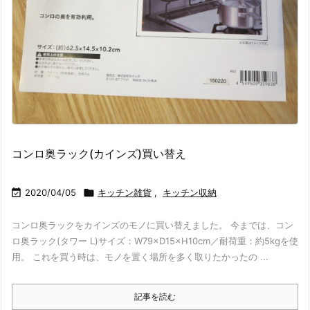
コンロ奥ラック(カインズ)買い替え

2020/04/05

キッチン雑貨
,
キッチン収納
コンロ奥ラックをカインズのモノに買い替えました。 今までは、コン
ロ奥ラック(タワー L)サイズ：W79×D15×H10cm／耐荷重：約5kgを使
用。 これを買う時は、モノを置く場所を多く取りたかったの ...
記事を読む