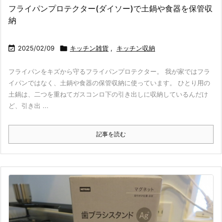
フライパンプロテクター(ダイソー)で土鍋や食器を保管収
納

2025/02/09

キッチン雑貨
,
キッチン収納
フライパンをキズから守るフライパンプロテクター。 我が家ではフラ
イパンではなく、土鍋や食器の保管収納に使っています。 ひとり用の
土鍋は、二つを重ねてガスコンロ下の引き出しに収納しているんだけ
ど、引き出 ...
記事を読む