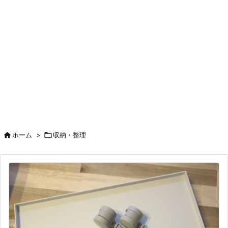

ホーム
>

収納・整理