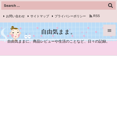

お問い合わせ
サイトマップ
プライバシーポリシー
RSS
Feedly
自由気まま。


自由気ままに、商品レビューや生活のことなど、日々の記録。
メニュ

サイド

前へ

次へ

検索