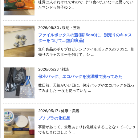
味覚は人それぞれですので…(^^) 食べたいなーと思ってい
たマンドゥ餃子(bib ...
2026/05/30
:
収納・整理
ファイルボックスの蓋(幅15cm)に、別売りのキャス
ターをつけて…(無印良品)
無印良品のポリプロピレンファイルボックスのフタに、別
売りのキャスターを付けて、シ ...
2026/05/23
:
雑談
保冷バッグ、エコバッグを洗濯機で洗ってみた
数日前、天気がいい日に、保冷バッグやエコバッグを洗っ
てみました 一度も使っていな ...
2026/05/17
:
健康・美容
プチプラの化粧品
事情があって、最近あまりお化粧をすることなくて…(-_-;)
でもたまにはしよう ...