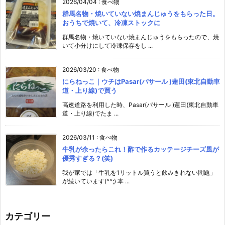
2026/04/04
:
食べ物
群馬名物・焼いていない焼まんじゅうをもらった日。
おうちで焼いて、冷凍ストックに
群馬名物・焼いていない焼まんじゅうをもらったので、焼
いて小分けにして冷凍保存をし ...
2026/03/20
:
食べ物
にらねっこ｜ウチはPasar(パサール )蓮田(東北自動車
道・上り線)で買う
高速道路を利用した時、Pasar(パサール )蓮田(東北自動車
道・上り線)でたま ...
2026/03/11
:
食べ物
牛乳が余ったらこれ！酢で作るカッテージチーズ風が
優秀すぎる？(笑)
我が家では「牛乳を1リットル買うと飲みきれない問題」
が続いています(^^;) 本 ...
カテゴリー