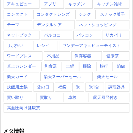
アキュビュー
アプリ
キッチン
キッチン雑貨
コンタクト
コンタクトレンズ
シンク
スナック菓子
テーマ
デンタルケア
ネットショッピング
ネットブック
バルコニー
パソコン
リカバリ
リボ払い
レシピ
ワンデーアキュビューモイスト
ワードプレス
不用品
保存容器
健康茶
卓上カレンダー
和食器
土鍋
掃除
旅行
旅館
楽天カード
楽天スーパーセール
楽天セール
炊飯用土鍋
父の日
福袋
米
米1合
調理器具
買い取り
買取り
車検
露天風呂付き
高血圧向け健康茶
メタ情報