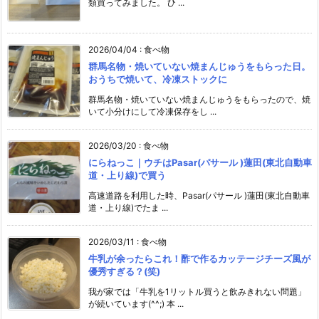
類買ってみました。 ひ ...
2026/04/04
:
食べ物
群馬名物・焼いていない焼まんじゅうをもらった日。
おうちで焼いて、冷凍ストックに
群馬名物・焼いていない焼まんじゅうをもらったので、焼
いて小分けにして冷凍保存をし ...
2026/03/20
:
食べ物
にらねっこ｜ウチはPasar(パサール )蓮田(東北自動車
道・上り線)で買う
高速道路を利用した時、Pasar(パサール )蓮田(東北自動車
道・上り線)でたま ...
2026/03/11
:
食べ物
牛乳が余ったらこれ！酢で作るカッテージチーズ風が
優秀すぎる？(笑)
我が家では「牛乳を1リットル買うと飲みきれない問題」
が続いています(^^;) 本 ...