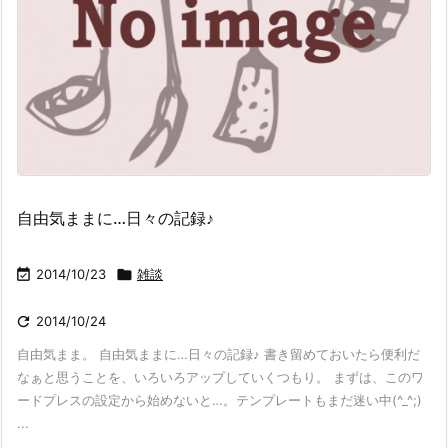
自由気ままに…日々の記録♪

2014/10/23

雑談

2014/10/24
自由気まま。 自由気ままに…日々の記録♪ 書き留めておいたら便利だ
なぁと思うことを、いろいろアップしていくつもり。 まずは、このワ
ードプレスの設定から始めないと…。テンプレートもまだ迷い中(^_^;)
...