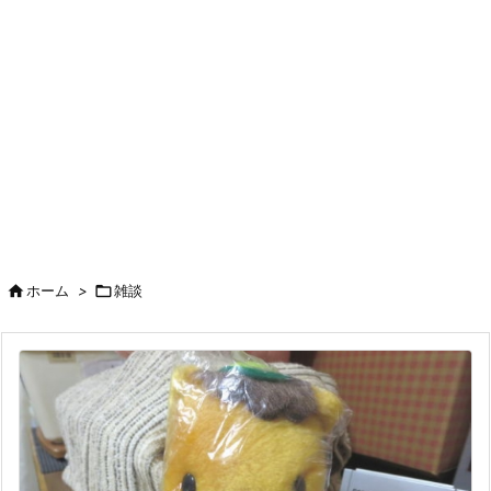

ホーム
>

雑談