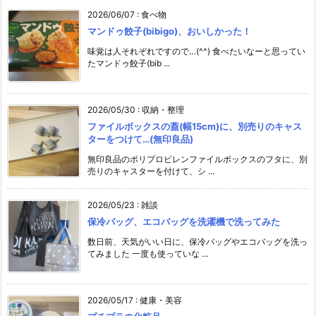
2026/06/07
:
食べ物
マンドゥ餃子(bibigo)、おいしかった！
味覚は人それぞれですので…(^^) 食べたいなーと思ってい
たマンドゥ餃子(bib ...
2026/05/30
:
収納・整理
ファイルボックスの蓋(幅15cm)に、別売りのキャス
ターをつけて…(無印良品)
無印良品のポリプロピレンファイルボックスのフタに、別
売りのキャスターを付けて、シ ...
2026/05/23
:
雑談
保冷バッグ、エコバッグを洗濯機で洗ってみた
数日前、天気がいい日に、保冷バッグやエコバッグを洗っ
てみました 一度も使っていな ...
2026/05/17
:
健康・美容