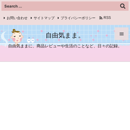

お問い合わせ
サイトマップ
プライバシーポリシー
RSS
Feedly
自由気まま。


自由気ままに、商品レビューや生活のことなど、日々の記録。
メニュ

サイド

前へ

次へ

検索