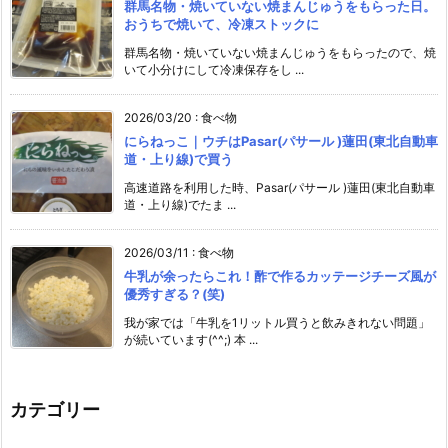
群馬名物・焼いていない焼まんじゅうをもらった日。
おうちで焼いて、冷凍ストックに
群馬名物・焼いていない焼まんじゅうをもらったので、焼
いて小分けにして冷凍保存をし ...
2026/03/20
:
食べ物
にらねっこ｜ウチはPasar(パサール )蓮田(東北自動車
道・上り線)で買う
高速道路を利用した時、Pasar(パサール )蓮田(東北自動車
道・上り線)でたま ...
2026/03/11
:
食べ物
牛乳が余ったらこれ！酢で作るカッテージチーズ風が
優秀すぎる？(笑)
我が家では「牛乳を1リットル買うと飲みきれない問題」
が続いています(^^;) 本 ...
カテゴリー