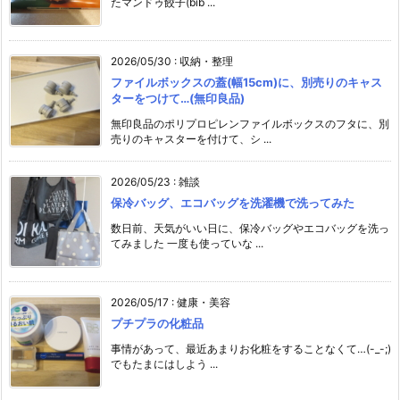
たマンドゥ餃子(bib ...
2026/05/30
:
収納・整理
ファイルボックスの蓋(幅15cm)に、別売りのキャス
ターをつけて…(無印良品)
無印良品のポリプロピレンファイルボックスのフタに、別
売りのキャスターを付けて、シ ...
2026/05/23
:
雑談
保冷バッグ、エコバッグを洗濯機で洗ってみた
数日前、天気がいい日に、保冷バッグやエコバッグを洗っ
てみました 一度も使っていな ...
2026/05/17
:
健康・美容
プチプラの化粧品
事情があって、最近あまりお化粧をすることなくて…(-_-;)
でもたまにはしよう ...