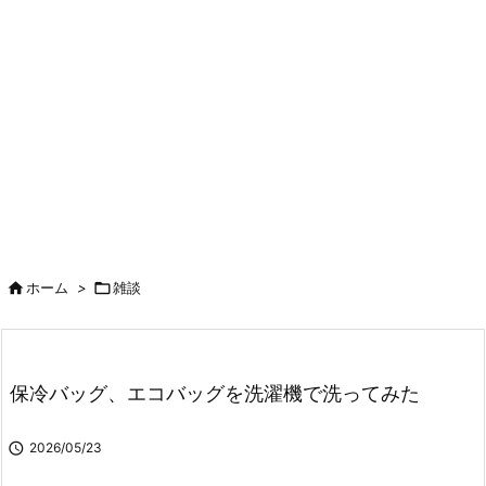

ホーム
>

雑談
保冷バッグ、エコバッグを洗濯機で洗ってみた

2026/05/23