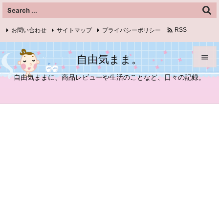

お問い合わせ
サイトマップ
プライバシーポリシー
RSS
Feedly
自由気まま。


自由気ままに、商品レビューや生活のことなど、日々の記録。
メニュ

サイド

前へ

次へ

検索