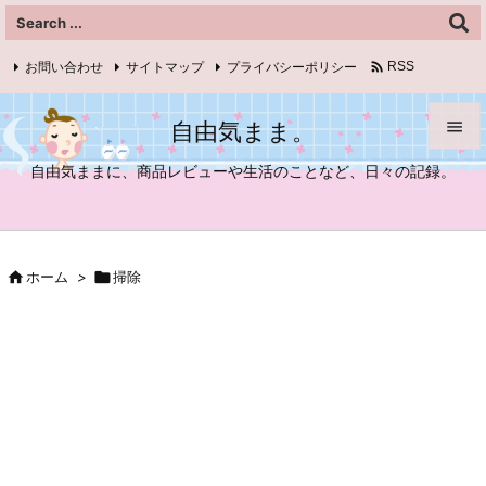

お問い合わせ
サイトマップ
プライバシーポリシー
RSS
Feedly
自由気まま。


自由気ままに、商品レビューや生活のことなど、日々の記録。
メニュ

サイド

ホーム
>

掃除

前へ

次へ

検索