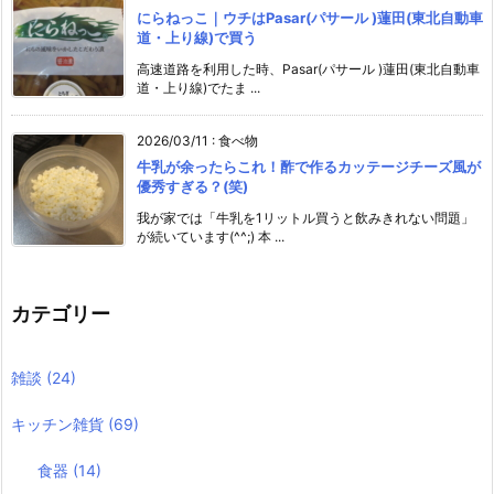
にらねっこ｜ウチはPasar(パサール )蓮田(東北自動車
道・上り線)で買う
高速道路を利用した時、Pasar(パサール )蓮田(東北自動車
道・上り線)でたま ...
2026/03/11
:
食べ物
牛乳が余ったらこれ！酢で作るカッテージチーズ風が
優秀すぎる？(笑)
我が家では「牛乳を1リットル買うと飲みきれない問題」
が続いています(^^;) 本 ...
カテゴリー
雑談
(24)
キッチン雑貨
(69)
食器
(14)