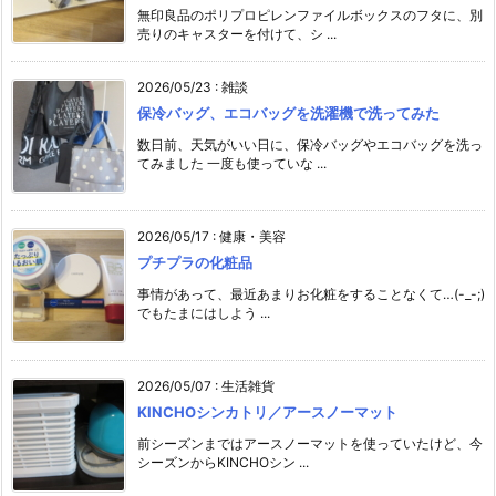
無印良品のポリプロピレンファイルボックスのフタに、別
売りのキャスターを付けて、シ ...
2026/05/23
:
雑談
保冷バッグ、エコバッグを洗濯機で洗ってみた
数日前、天気がいい日に、保冷バッグやエコバッグを洗っ
てみました 一度も使っていな ...
2026/05/17
:
健康・美容
プチプラの化粧品
事情があって、最近あまりお化粧をすることなくて…(-_-;)
でもたまにはしよう ...
2026/05/07
:
生活雑貨
KINCHOシンカトリ／アースノーマット
前シーズンまではアースノーマットを使っていたけど、今
シーズンからKINCHOシン ...