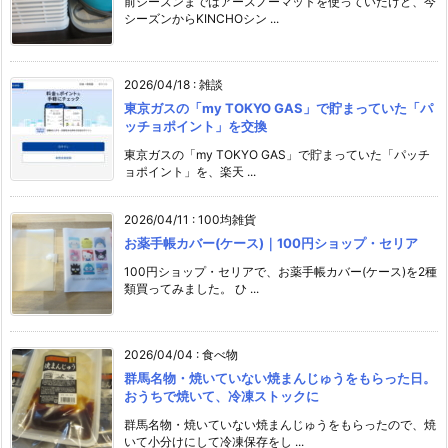
前シーズンまではアースノーマットを使っていたけど、今
シーズンからKINCHOシン ...
2026/04/18
:
雑談
東京ガスの「my TOKYO GAS」で貯まっていた「パ
ッチョポイント」を交換
東京ガスの「my TOKYO GAS」で貯まっていた「パッチ
ョポイント」を、楽天 ...
2026/04/11
:
100均雑貨
お薬手帳カバー(ケース)｜100円ショップ・セリア
100円ショップ・セリアで、お薬手帳カバー(ケース)を2種
類買ってみました。 ひ ...
2026/04/04
:
食べ物
群馬名物・焼いていない焼まんじゅうをもらった日。
おうちで焼いて、冷凍ストックに
群馬名物・焼いていない焼まんじゅうをもらったので、焼
いて小分けにして冷凍保存をし ...