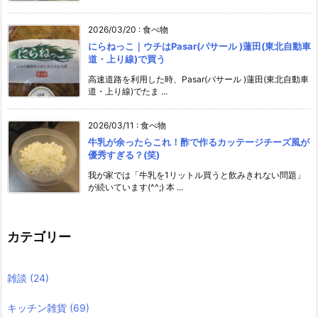
2026/03/20
:
食べ物
にらねっこ｜ウチはPasar(パサール )蓮田(東北自動車
道・上り線)で買う
高速道路を利用した時、Pasar(パサール )蓮田(東北自動車
道・上り線)でたま ...
2026/03/11
:
食べ物
牛乳が余ったらこれ！酢で作るカッテージチーズ風が
優秀すぎる？(笑)
我が家では「牛乳を1リットル買うと飲みきれない問題」
が続いています(^^;) 本 ...
カテゴリー
雑談
(24)
キッチン雑貨
(69)