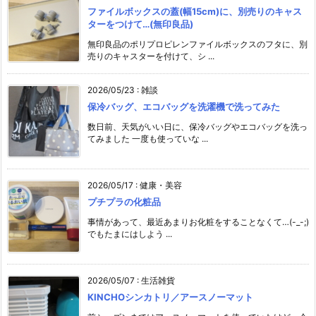
ファイルボックスの蓋(幅15cm)に、別売りのキャス
ターをつけて…(無印良品)
無印良品のポリプロピレンファイルボックスのフタに、別
売りのキャスターを付けて、シ ...
2026/05/23
:
雑談
保冷バッグ、エコバッグを洗濯機で洗ってみた
数日前、天気がいい日に、保冷バッグやエコバッグを洗っ
てみました 一度も使っていな ...
2026/05/17
:
健康・美容
プチプラの化粧品
事情があって、最近あまりお化粧をすることなくて…(-_-;)
でもたまにはしよう ...
2026/05/07
:
生活雑貨
KINCHOシンカトリ／アースノーマット