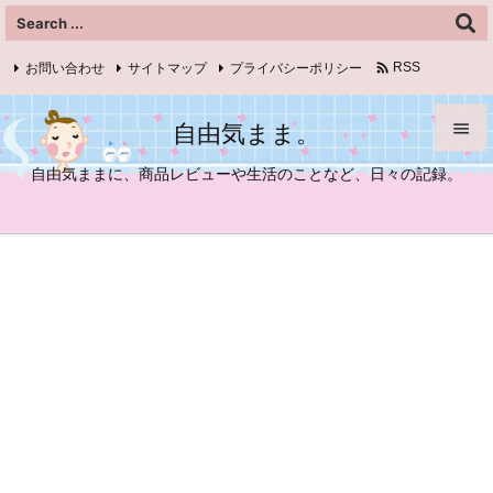

お問い合わせ
サイトマップ
プライバシーポリシー
RSS
Feedly
自由気まま。


自由気ままに、商品レビューや生活のことなど、日々の記録。
メニュ

サイド

前へ

次へ

検索