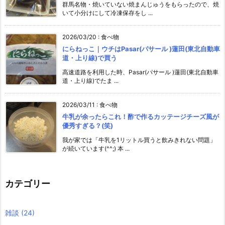
群馬名物・焼いていない焼まんじゅうをもらったので、焼
いて小分けにして冷凍保存をし ...
2026/03/20
:
食べ物
にらねっこ｜ウチはPasar(パサール )蓮田(東北自動車
道・上り線)で買う
高速道路を利用した時、Pasar(パサール )蓮田(東北自動車
道・上り線)でたま ...
2026/03/11
:
食べ物
牛乳が余ったらこれ！酢で作るカッテージチーズ風が
優秀すぎる？(笑)
我が家では「牛乳を1リットル買うと飲みきれない問題」
が続いています(^^;) 本 ...
カテゴリー
雑談
(24)