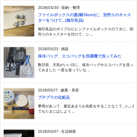
2026/05/30
:
収納・整理
ファイルボックスの蓋(幅15cm)に、別売りのキャス
ターをつけて…(無印良品)
無印良品のポリプロピレンファイルボックスのフタに、別
売りのキャスターを付けて、シ ...
2026/05/23
:
雑談
保冷バッグ、エコバッグを洗濯機で洗ってみた
数日前、天気がいい日に、保冷バッグやエコバッグを洗っ
てみました 一度も使っていな ...
2026/05/17
:
健康・美容
プチプラの化粧品
事情があって、最近あまりお化粧をすることなくて…(-_-;)
でもたまにはしよう ...
2026/05/07
:
生活雑貨