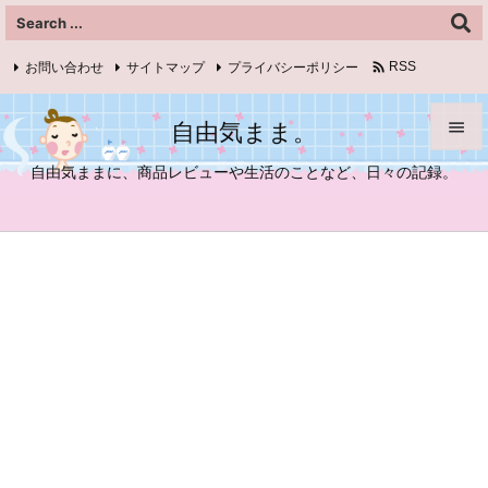

お問い合わせ
サイトマップ
プライバシーポリシー
RSS
Feedly
自由気まま。


自由気ままに、商品レビューや生活のことなど、日々の記録。
メニュ

サイド

前へ

次へ

検索