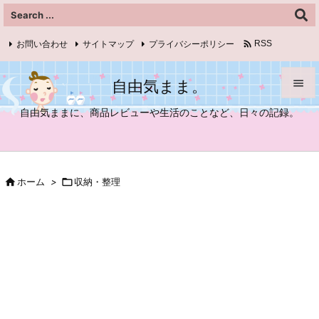

お問い合わせ
サイトマップ
プライバシーポリシー
RSS
Feedly
自由気まま。


自由気ままに、商品レビューや生活のことなど、日々の記録。
メニュ

サイド

ホーム
>

収納・整理

前へ

次へ

検索