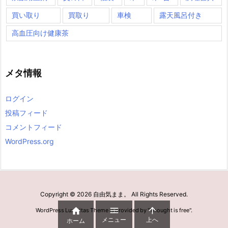
買い取り
買取り
車検
露天風呂付き
高血圧向け健康茶
メタ情報
ログイン
投稿フィード
コメントフィード
WordPress.org
Copyright ©
2026
自由気まま。
All Rights Reserved.



WordPress Luxeritas Theme is provided by "
Thought is free
".
メニュー
上へ
ホーム