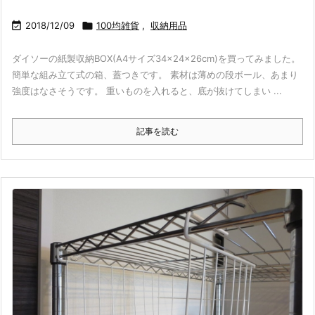

2018/12/09

100均雑貨
,
収納用品
ダイソーの紙製収納BOX(A4サイズ34×24×26cm)を買ってみました。
簡単な組み立て式の箱、蓋つきです。 素材は薄めの段ボール、あまり
強度はなさそうです。 重いものを入れると、底が抜けてしまい ...
記事を読む