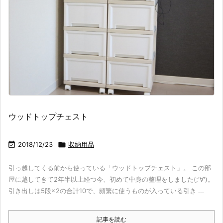
ウッドトップチェスト

2018/12/23

収納用品
引っ越してくる前から使っている「ウッドトップチェスト」。 この部
屋に越してきて2年半以上経つ今、初めて中身の整理をしました(;'∀')。
引き出しは5段×2の合計10で、頻繁に使うものが入っている引き ...
記事を読む