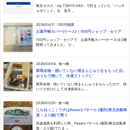
東京ガスの「my TOKYO GAS」で貯まっていた「パッチ
ョポイント」を、楽天 ...
2026/04/11
:
100均雑貨
お薬手帳カバー(ケース)｜100円ショップ・セリア
100円ショップ・セリアで、お薬手帳カバー(ケース)を2種
類買ってみました。 ひ ...
2026/04/04
:
食べ物
群馬名物・焼いていない焼まんじゅうをもらった日。
おうちで焼いて、冷凍ストックに
群馬名物・焼いていない焼まんじゅうをもらったので、焼
いて小分けにして冷凍保存をし ...
2026/03/20
:
食べ物
にらねっこ｜ウチはPasar(パサール )蓮田(東北自動車
道・上り線)で買う
高速道路を利用した時、Pasar(パサール )蓮田(東北自動車
道・上り線)でたま ...