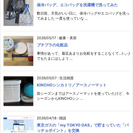
保冷バッグ、エコバッグを洗濯機で洗ってみた
数日前、天気がいい日に、保冷バッグやエコバッグを洗っ
てみました 一度も使っていな ...
2026/05/17
:
健康・美容
プチプラの化粧品
事情があって、最近あまりお化粧をすることなくて…(-_-;)
でもたまにはしよう ...
2026/05/07
:
生活雑貨
KINCHOシンカトリ／アースノーマット
前シーズンまではアースノーマットを使っていたけど、今
シーズンからKINCHOシン ...
2026/04/18
:
雑談
東京ガスの「my TOKYO GAS」で貯まっていた「パ
ッチョポイント」を交換