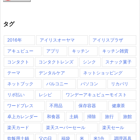
タグ
2016年
アイリスオーヤマ
アイリスプラザ
アキュビュー
アプリ
キッチン
キッチン雑貨
コンタクト
コンタクトレンズ
シンク
スナック菓子
テーマ
デンタルケア
ネットショッピング
ネットブック
バルコニー
パソコン
リカバリ
リボ払い
レシピ
ワンデーアキュビューモイスト
ワードプレス
不用品
保存容器
健康茶
卓上カレンダー
和食器
土鍋
掃除
旅行
旅館
楽天カード
楽天スーパーセール
楽天セール
炊飯用土鍋
父の日
福袋
米
米1合
調理器具