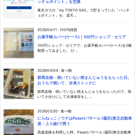
ッチョポイント」を交換
東京ガスの「my TOKYO GAS」で貯まっていた「パッチ
ョポイント」を、楽天 ...
2026/04/11
:
100均雑貨
お薬手帳カバー(ケース)｜100円ショップ・セリア
100円ショップ・セリアで、お薬手帳カバー(ケース)を2種
類買ってみました。 ひ ...
2026/04/04
:
食べ物
群馬名物・焼いていない焼まんじゅうをもらった日。
おうちで焼いて、冷凍ストックに
群馬名物・焼いていない焼まんじゅうをもらったので、焼
いて小分けにして冷凍保存をし ...
2026/03/20
:
食べ物
にらねっこ｜ウチはPasar(パサール )蓮田(東北自動車
道・上り線)で買う
高速道路を利用した時、Pasar(パサール )蓮田(東北自動車