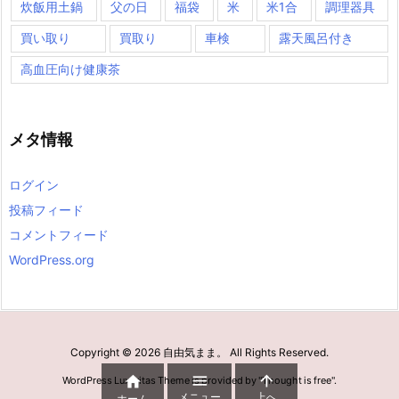
炊飯用土鍋
父の日
福袋
米
米1合
調理器具
買い取り
買取り
車検
露天風呂付き
高血圧向け健康茶
メタ情報
ログイン
投稿フィード
コメントフィード
WordPress.org
Copyright ©
2026
自由気まま。
All Rights Reserved.



WordPress Luxeritas Theme is provided by "
Thought is free
".
メニュー
上へ
ホーム