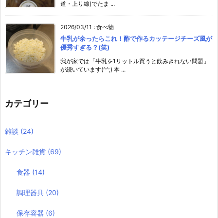
道・上り線)でたま ...
2026/03/11
:
食べ物
牛乳が余ったらこれ！酢で作るカッテージチーズ風が
優秀すぎる？(笑)
我が家では「牛乳を1リットル買うと飲みきれない問題」
が続いています(^^;) 本 ...
カテゴリー
雑談
(24)
キッチン雑貨
(69)
食器
(14)
調理器具
(20)
保存容器
(6)