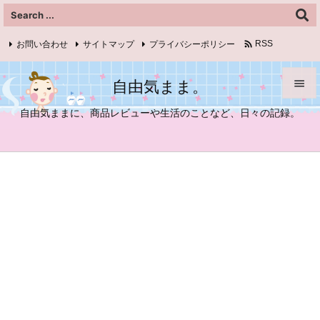

お問い合わせ
サイトマップ
プライバシーポリシー
RSS
Feedly
自由気まま。


自由気ままに、商品レビューや生活のことなど、日々の記録。
メニュ

サイド

前へ

次へ

検索