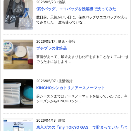
2026/05/23
:
雑談
保冷バッグ、エコバッグを洗濯機で洗ってみた
数日前、天気がいい日に、保冷バッグやエコバッグを洗っ
てみました 一度も使っていな ...
2026/05/17
:
健康・美容
プチプラの化粧品
事情があって、最近あまりお化粧をすることなくて…(-_-;)
でもたまにはしよう ...
2026/05/07
:
生活雑貨
KINCHOシンカトリ／アースノーマット
前シーズンまではアースノーマットを使っていたけど、今
シーズンからKINCHOシン ...
2026/04/18
:
雑談
東京ガスの「my TOKYO GAS」で貯まっていた「パ