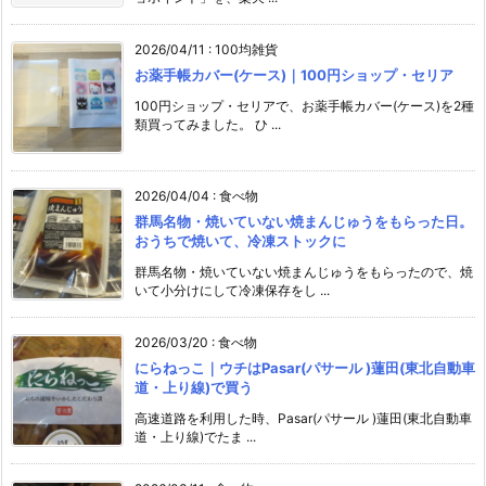
2026/04/11
:
100均雑貨
お薬手帳カバー(ケース)｜100円ショップ・セリア
100円ショップ・セリアで、お薬手帳カバー(ケース)を2種
類買ってみました。 ひ ...
2026/04/04
:
食べ物
群馬名物・焼いていない焼まんじゅうをもらった日。
おうちで焼いて、冷凍ストックに
群馬名物・焼いていない焼まんじゅうをもらったので、焼
いて小分けにして冷凍保存をし ...
2026/03/20
:
食べ物
にらねっこ｜ウチはPasar(パサール )蓮田(東北自動車
道・上り線)で買う
高速道路を利用した時、Pasar(パサール )蓮田(東北自動車
道・上り線)でたま ...