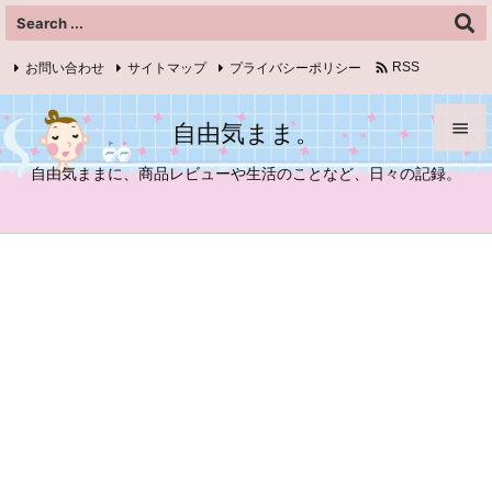

お問い合わせ
サイトマップ
プライバシーポリシー
RSS
Feedly
自由気まま。


自由気ままに、商品レビューや生活のことなど、日々の記録。
メニュ

サイド

前へ

次へ

検索