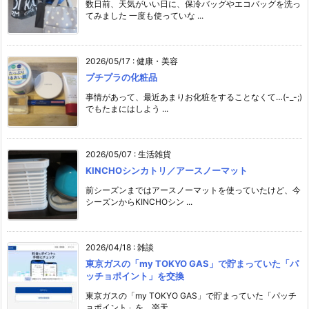
数日前、天気がいい日に、保冷バッグやエコバッグを洗っ
てみました 一度も使っていな ...
2026/05/17
:
健康・美容
プチプラの化粧品
事情があって、最近あまりお化粧をすることなくて…(-_-;)
でもたまにはしよう ...
2026/05/07
:
生活雑貨
KINCHOシンカトリ／アースノーマット
前シーズンまではアースノーマットを使っていたけど、今
シーズンからKINCHOシン ...
2026/04/18
:
雑談
東京ガスの「my TOKYO GAS」で貯まっていた「パ
ッチョポイント」を交換
東京ガスの「my TOKYO GAS」で貯まっていた「パッチ
ョポイント」を、楽天 ...