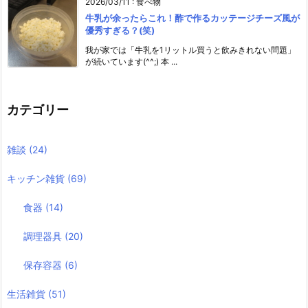
2026/03/11
:
食べ物
牛乳が余ったらこれ！酢で作るカッテージチーズ風が
優秀すぎる？(笑)
我が家では「牛乳を1リットル買うと飲みきれない問題」
が続いています(^^;) 本 ...
カテゴリー
雑談
(24)
キッチン雑貨
(69)
食器
(14)
調理器具
(20)
保存容器
(6)
生活雑貨
(51)