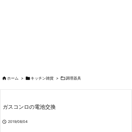

ホーム
>

キッチン雑貨
>

調理器具
ガスコンロの電池交換

2019/08/04