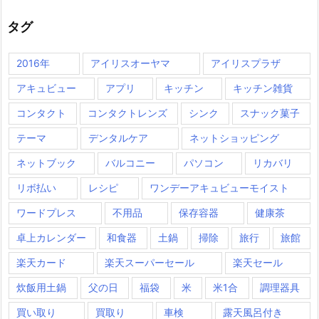
タグ
2016年
アイリスオーヤマ
アイリスプラザ
アキュビュー
アプリ
キッチン
キッチン雑貨
コンタクト
コンタクトレンズ
シンク
スナック菓子
テーマ
デンタルケア
ネットショッピング
ネットブック
バルコニー
パソコン
リカバリ
リボ払い
レシピ
ワンデーアキュビューモイスト
ワードプレス
不用品
保存容器
健康茶
卓上カレンダー
和食器
土鍋
掃除
旅行
旅館
楽天カード
楽天スーパーセール
楽天セール
炊飯用土鍋
父の日
福袋
米
米1合
調理器具
買い取り
買取り
車検
露天風呂付き