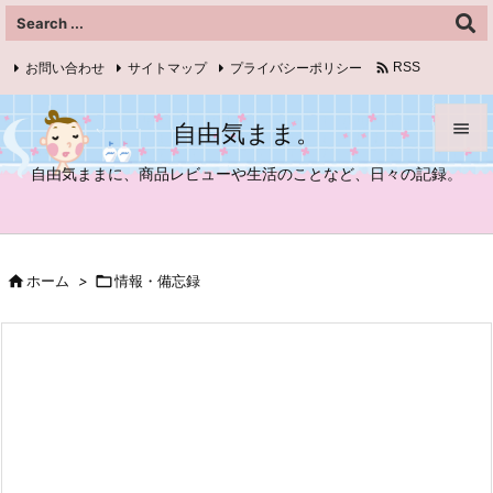

お問い合わせ
サイトマップ
プライバシーポリシー
RSS
Feedly
自由気まま。


自由気ままに、商品レビューや生活のことなど、日々の記録。
メニュ

サイド

ホーム
>

情報・備忘録

前へ

次へ

検索