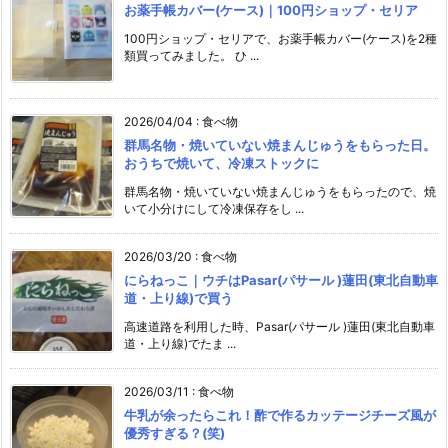
お薬手帳カバー(ケース)｜100円ショップ・セリア
100円ショップ・セリアで、お薬手帳カバー(ケース)を2種
類買ってみました。 ひ ...
2026/04/04
:
食べ物
群馬名物・焼いていない焼まんじゅうをもらった日。
おうちで焼いて、冷凍ストックに
群馬名物・焼いていない焼まんじゅうをもらったので、焼
いて小分けにして冷凍保存をし ...
2026/03/20
:
食べ物
にらねっこ｜ウチはPasar(パサール )蓮田(東北自動車
道・上り線)で買う
高速道路を利用した時、Pasar(パサール )蓮田(東北自動車
道・上り線)でたま ...
2026/03/11
:
食べ物
牛乳が余ったらこれ！酢で作るカッテージチーズ風が
優秀すぎる？(笑)