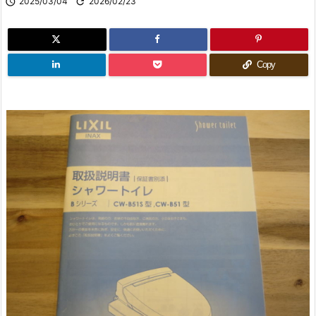

2025/03/04

2026/02/23
Copy