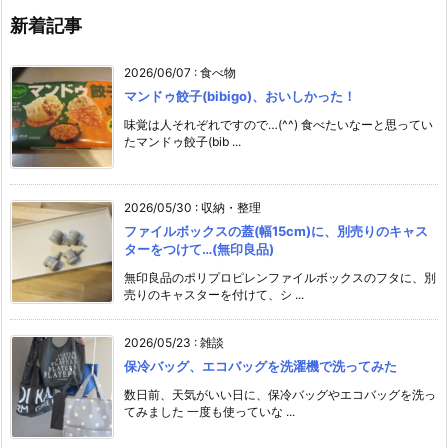
新着記事
2026/06/07
:
食べ物
マンドゥ餃子(bibigo)、おいしかった！
味覚は人それぞれですので…(^^) 食べたいなーと思ってい
たマンドゥ餃子(bib ...
2026/05/30
:
収納・整理
ファイルボックスの蓋(幅15cm)に、別売りのキャス
ターをつけて…(無印良品)
無印良品のポリプロピレンファイルボックスのフタに、別
売りのキャスターを付けて、シ ...
2026/05/23
:
雑談
保冷バッグ、エコバッグを洗濯機で洗ってみた
数日前、天気がいい日に、保冷バッグやエコバッグを洗っ
てみました 一度も使っていな ...