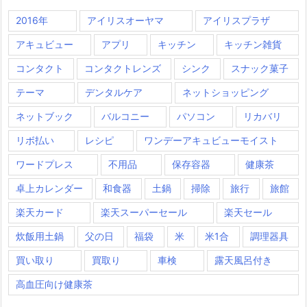
2016年
アイリスオーヤマ
アイリスプラザ
アキュビュー
アプリ
キッチン
キッチン雑貨
コンタクト
コンタクトレンズ
シンク
スナック菓子
テーマ
デンタルケア
ネットショッピング
ネットブック
バルコニー
パソコン
リカバリ
リボ払い
レシピ
ワンデーアキュビューモイスト
ワードプレス
不用品
保存容器
健康茶
卓上カレンダー
和食器
土鍋
掃除
旅行
旅館
楽天カード
楽天スーパーセール
楽天セール
炊飯用土鍋
父の日
福袋
米
米1合
調理器具
買い取り
買取り
車検
露天風呂付き
高血圧向け健康茶