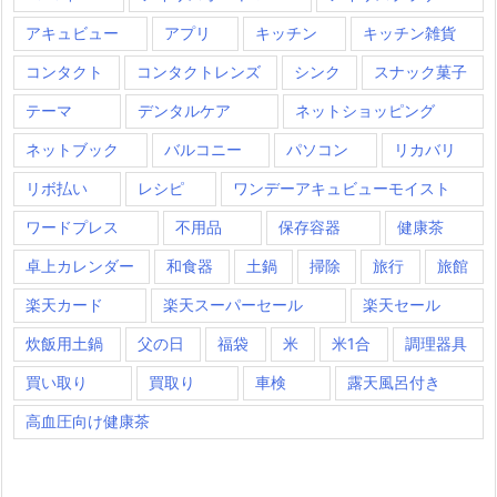
アキュビュー
アプリ
キッチン
キッチン雑貨
コンタクト
コンタクトレンズ
シンク
スナック菓子
テーマ
デンタルケア
ネットショッピング
ネットブック
バルコニー
パソコン
リカバリ
リボ払い
レシピ
ワンデーアキュビューモイスト
ワードプレス
不用品
保存容器
健康茶
卓上カレンダー
和食器
土鍋
掃除
旅行
旅館
楽天カード
楽天スーパーセール
楽天セール
炊飯用土鍋
父の日
福袋
米
米1合
調理器具
買い取り
買取り
車検
露天風呂付き
高血圧向け健康茶