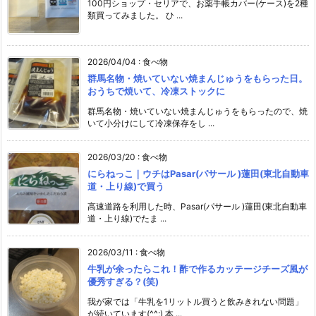
100円ショップ・セリアで、お薬手帳カバー(ケース)を2種
類買ってみました。 ひ ...
2026/04/04
:
食べ物
群馬名物・焼いていない焼まんじゅうをもらった日。
おうちで焼いて、冷凍ストックに
群馬名物・焼いていない焼まんじゅうをもらったので、焼
いて小分けにして冷凍保存をし ...
2026/03/20
:
食べ物
にらねっこ｜ウチはPasar(パサール )蓮田(東北自動車
道・上り線)で買う
高速道路を利用した時、Pasar(パサール )蓮田(東北自動車
道・上り線)でたま ...
2026/03/11
:
食べ物
牛乳が余ったらこれ！酢で作るカッテージチーズ風が
優秀すぎる？(笑)
我が家では「牛乳を1リットル買うと飲みきれない問題」
が続いています(^^;) 本 ...