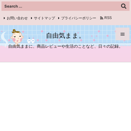

お問い合わせ
サイトマップ
プライバシーポリシー
RSS
Feedly
自由気まま。


自由気ままに、商品レビューや生活のことなど、日々の記録。
メニュ

サイド

前へ

次へ

検索