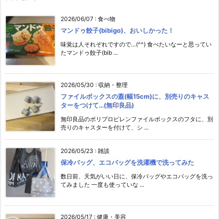
2026/06/07
:
食べ物
マンドゥ餃子(bibigo)、おいしかった！
味覚は人それぞれですので…(^^) 食べたいなーと思ってい
たマンドゥ餃子(bib ...
2026/05/30
:
収納・整理
ファイルボックスの蓋(幅15cm)に、別売りのキャス
ターをつけて…(無印良品)
無印良品のポリプロピレンファイルボックスのフタに、別
売りのキャスターを付けて、シ ...
2026/05/23
:
雑談
保冷バッグ、エコバッグを洗濯機で洗ってみた
数日前、天気がいい日に、保冷バッグやエコバッグを洗っ
てみました 一度も使っていな ...
2026/05/17
:
健康・美容