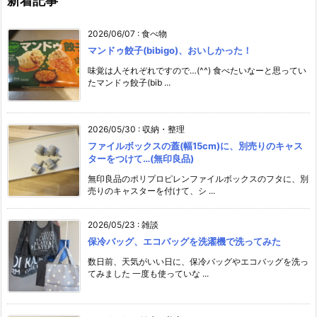
新着記事
2026/06/07
:
食べ物
マンドゥ餃子(bibigo)、おいしかった！
味覚は人それぞれですので…(^^) 食べたいなーと思ってい
たマンドゥ餃子(bib ...
2026/05/30
:
収納・整理
ファイルボックスの蓋(幅15cm)に、別売りのキャス
ターをつけて…(無印良品)
無印良品のポリプロピレンファイルボックスのフタに、別
売りのキャスターを付けて、シ ...
2026/05/23
:
雑談
保冷バッグ、エコバッグを洗濯機で洗ってみた
数日前、天気がいい日に、保冷バッグやエコバッグを洗っ
てみました 一度も使っていな ...