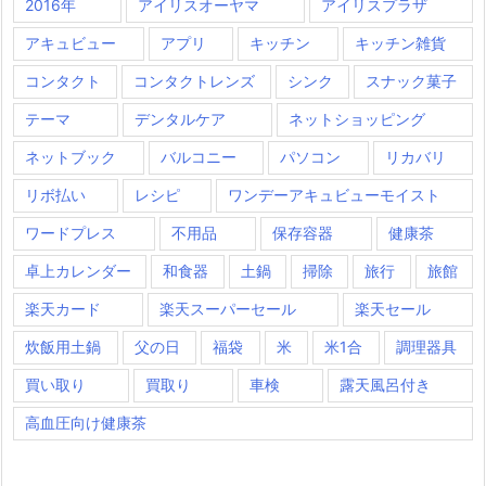
2016年
アイリスオーヤマ
アイリスプラザ
アキュビュー
アプリ
キッチン
キッチン雑貨
コンタクト
コンタクトレンズ
シンク
スナック菓子
テーマ
デンタルケア
ネットショッピング
ネットブック
バルコニー
パソコン
リカバリ
リボ払い
レシピ
ワンデーアキュビューモイスト
ワードプレス
不用品
保存容器
健康茶
卓上カレンダー
和食器
土鍋
掃除
旅行
旅館
楽天カード
楽天スーパーセール
楽天セール
炊飯用土鍋
父の日
福袋
米
米1合
調理器具
買い取り
買取り
車検
露天風呂付き
高血圧向け健康茶