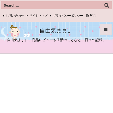

お問い合わせ
サイトマップ
プライバシーポリシー
RSS
Feedly
自由気まま。


自由気ままに、商品レビューや生活のことなど、日々の記録。
メニュ

サイド

前へ

次へ

検索