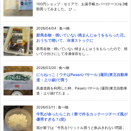
100円ショップ・セリアで、お薬手帳カバー(ケース)を2種
類買ってみました。 ひ ...
2026/04/04
:
食べ物
群馬名物・焼いていない焼まんじゅうをもらった日。
おうちで焼いて、冷凍ストックに
群馬名物・焼いていない焼まんじゅうをもらったので、焼
いて小分けにして冷凍保存をし ...
2026/03/20
:
食べ物
にらねっこ｜ウチはPasar(パサール )蓮田(東北自動車
道・上り線)で買う
高速道路を利用した時、Pasar(パサール )蓮田(東北自動車
道・上り線)でたま ...
2026/03/11
:
食べ物
牛乳が余ったらこれ！酢で作るカッテージチーズ風が
優秀すぎる？(笑)
我が家では「牛乳を1リットル買うと飲みきれない問題」