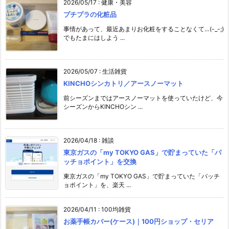
2026/05/17
:
健康・美容
プチプラの化粧品
事情があって、最近あまりお化粧をすることなくて…(-_-;)
でもたまにはしよう ...
2026/05/07
:
生活雑貨
KINCHOシンカトリ／アースノーマット
前シーズンまではアースノーマットを使っていたけど、今
シーズンからKINCHOシン ...
2026/04/18
:
雑談
東京ガスの「my TOKYO GAS」で貯まっていた「パ
ッチョポイント」を交換
東京ガスの「my TOKYO GAS」で貯まっていた「パッチ
ョポイント」を、楽天 ...
2026/04/11
:
100均雑貨
お薬手帳カバー(ケース)｜100円ショップ・セリア