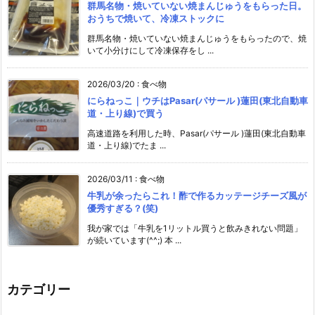
群馬名物・焼いていない焼まんじゅうをもらった日。
おうちで焼いて、冷凍ストックに
群馬名物・焼いていない焼まんじゅうをもらったので、焼
いて小分けにして冷凍保存をし ...
2026/03/20
:
食べ物
にらねっこ｜ウチはPasar(パサール )蓮田(東北自動車
道・上り線)で買う
高速道路を利用した時、Pasar(パサール )蓮田(東北自動車
道・上り線)でたま ...
2026/03/11
:
食べ物
牛乳が余ったらこれ！酢で作るカッテージチーズ風が
優秀すぎる？(笑)
我が家では「牛乳を1リットル買うと飲みきれない問題」
が続いています(^^;) 本 ...
カテゴリー