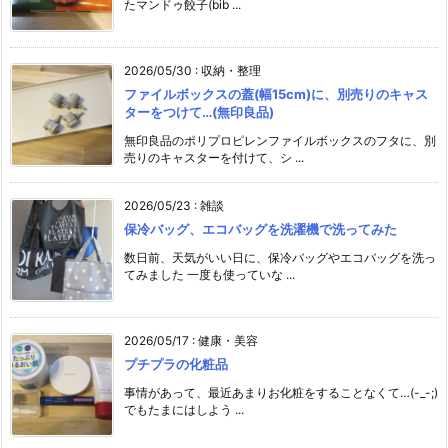
たマンドゥ餃子(bib ...
2026/05/30
:
収納・整理
ファイルボックスの蓋(幅15cm)に、別売りのキャス
ターをつけて…(無印良品)
無印良品のポリプロピレンファイルボックスのフタに、別
売りのキャスターを付けて、シ ...
2026/05/23
:
雑談
保冷バッグ、エコバッグを洗濯機で洗ってみた
数日前、天気がいい日に、保冷バッグやエコバッグを洗っ
てみました 一度も使っていな ...
2026/05/17
:
健康・美容
プチプラの化粧品
事情があって、最近あまりお化粧をすることなくて…(-_-;)
でもたまにはしよう ...