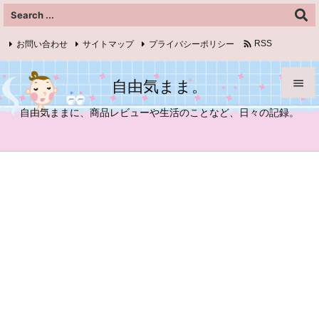

お問い合わせ
サイトマップ
プライバシーポリシー
RSS
Feedly
自由気まま。


自由気ままに、商品レビューや生活のことなど、日々の記録。
メニュ

サイド

前へ

次へ

検索