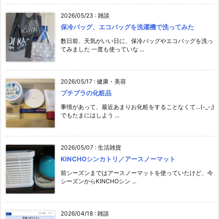
2026/05/23
:
雑談
保冷バッグ、エコバッグを洗濯機で洗ってみた
数日前、天気がいい日に、保冷バッグやエコバッグを洗っ
てみました 一度も使っていな ...
2026/05/17
:
健康・美容
プチプラの化粧品
事情があって、最近あまりお化粧をすることなくて…(-_-;)
でもたまにはしよう ...
2026/05/07
:
生活雑貨
KINCHOシンカトリ／アースノーマット
前シーズンまではアースノーマットを使っていたけど、今
シーズンからKINCHOシン ...
2026/04/18
:
雑談