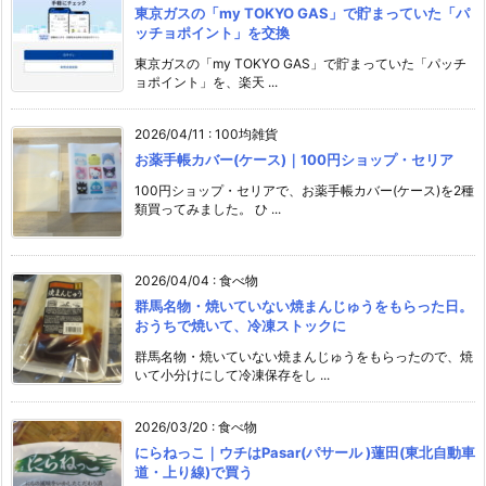
東京ガスの「my TOKYO GAS」で貯まっていた「パ
ッチョポイント」を交換
東京ガスの「my TOKYO GAS」で貯まっていた「パッチ
ョポイント」を、楽天 ...
2026/04/11
:
100均雑貨
お薬手帳カバー(ケース)｜100円ショップ・セリア
100円ショップ・セリアで、お薬手帳カバー(ケース)を2種
類買ってみました。 ひ ...
2026/04/04
:
食べ物
群馬名物・焼いていない焼まんじゅうをもらった日。
おうちで焼いて、冷凍ストックに
群馬名物・焼いていない焼まんじゅうをもらったので、焼
いて小分けにして冷凍保存をし ...
2026/03/20
:
食べ物
にらねっこ｜ウチはPasar(パサール )蓮田(東北自動車
道・上り線)で買う