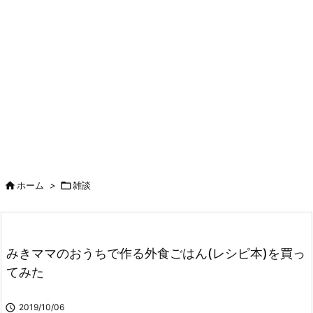

ホーム
>

雑談
みきママのおうちで作る外食ごはん(レシピ本)を買っ
てみた

2019/10/06