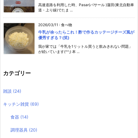
高速道路を利用した時、Pasar(パサール )蓮田(東北自動車
道・上り線)でたま ...
2026/03/11
:
食べ物
牛乳が余ったらこれ！酢で作るカッテージチーズ風が
優秀すぎる？(笑)
我が家では「牛乳を1リットル買うと飲みきれない問題」
が続いています(^^;) 本 ...
カテゴリー
雑談
(24)
キッチン雑貨
(69)
食器
(14)
調理器具
(20)