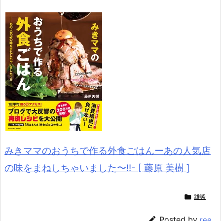
みきママのおうちで作る外食ごはんーあの人気店
の味をまねしちゃいました〜!!- [ 藤原 美樹 ]

雑談

Posted by
ree