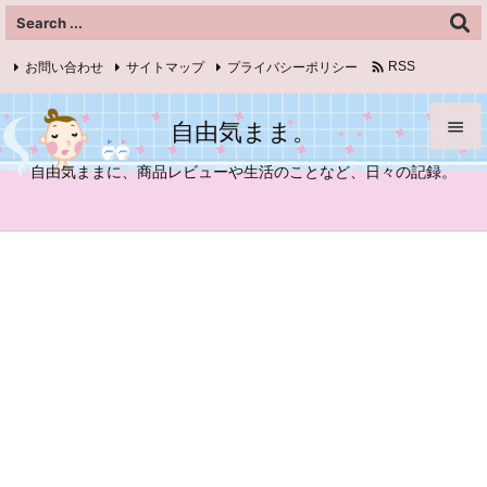

お問い合わせ
サイトマップ
プライバシーポリシー
RSS
Feedly
自由気まま。


自由気ままに、商品レビューや生活のことなど、日々の記録。
メニュ

サイド

前へ

次へ

検索