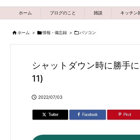
ホーム
ブログのこと
雑談
キッチン

ホーム
>

情報・備忘録
>

パソコン
シャットダウン時に勝手に再
11)

2022/07/03
Twitter
Facebook
Pin it