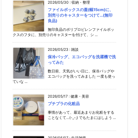
2026/05/30
:
収納・整理
ファイルボックスの蓋(幅15cm)に、
別売りのキャスターをつけて…(無印
良品)
無印良品のポリプロピレンファイルボッ
クスのフタに、別売りのキャスターを付けて、シ ...
2026/05/23
:
雑談
保冷バッグ、エコバッグを洗濯機で洗
ってみた
数日前、天気がいい日に、保冷バッグや
エコバッグを洗ってみました 一度も使っ
ていな ...
2026/05/17
:
健康・美容
プチプラの化粧品
事情があって、最近あまりお化粧をする
ことなくて…(-_-;) でもたまにはしよう ...
2026/05/07
:
生活雑貨