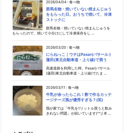
2026/04/04
:
食べ物
群馬名物・焼いていない焼まんじゅう
をもらった日。おうちで焼いて、冷凍
ストックに
群馬名物・焼いていない焼まんじゅうを
もらったので、焼いて小分けにして冷凍保存をし ...
2026/03/20
:
食べ物
にらねっこ｜ウチはPasar(パサール )
蓮田(東北自動車道・上り線)で買う
高速道路を利用した時、Pasar(パサール
)蓮田(東北自動車道・上り線)でたま ...
2026/03/11
:
食べ物
牛乳が余ったらこれ！酢で作るカッテ
ージチーズ風が優秀すぎる？(笑)
我が家では「牛乳を1リットル買うと飲み
きれない問題」が続いています(^^;) 本 ...