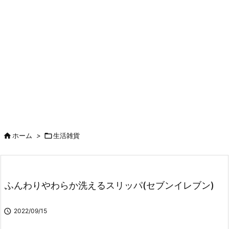

ホーム
>

生活雑貨
ふんわりやわらか洗えるスリッパ(セブンイレブン)

2022/09/15