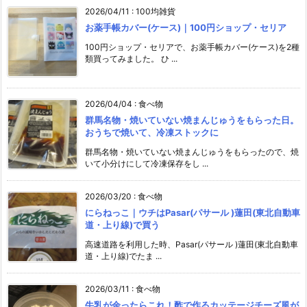
2026/04/11
:
100均雑貨
お薬手帳カバー(ケース)｜100円ショップ・セリア
100円ショップ・セリアで、お薬手帳カバー(ケース)を2種
類買ってみました。 ひ ...
2026/04/04
:
食べ物
群馬名物・焼いていない焼まんじゅうをもらった日。
おうちで焼いて、冷凍ストックに
群馬名物・焼いていない焼まんじゅうをもらったので、焼
いて小分けにして冷凍保存をし ...
2026/03/20
:
食べ物
にらねっこ｜ウチはPasar(パサール )蓮田(東北自動車
道・上り線)で買う
高速道路を利用した時、Pasar(パサール )蓮田(東北自動車
道・上り線)でたま ...
2026/03/11
:
食べ物
牛乳が余ったらこれ！酢で作るカッテージチーズ風が