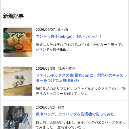
新着記事
2026/06/07
:
食べ物
マンドゥ餃子(bibigo)、おいしかった！
味覚は人それぞれですので…(^^) 食べたいなーと思ってい
たマンドゥ餃子(bib ...
2026/05/30
:
収納・整理
ファイルボックスの蓋(幅15cm)に、別売りのキャス
ターをつけて…(無印良品)
無印良品のポリプロピレンファイルボックスのフタに、別
売りのキャスターを付けて、シ ...
2026/05/23
:
雑談
保冷バッグ、エコバッグを洗濯機で洗ってみた
数日前、天気がいい日に、保冷バッグやエコバッグを洗っ
てみました 一度も使っていな ...