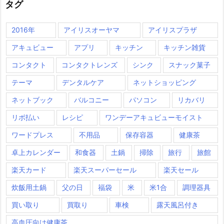
タグ
2016年
アイリスオーヤマ
アイリスプラザ
アキュビュー
アプリ
キッチン
キッチン雑貨
コンタクト
コンタクトレンズ
シンク
スナック菓子
テーマ
デンタルケア
ネットショッピング
ネットブック
バルコニー
パソコン
リカバリ
リボ払い
レシピ
ワンデーアキュビューモイスト
ワードプレス
不用品
保存容器
健康茶
卓上カレンダー
和食器
土鍋
掃除
旅行
旅館
楽天カード
楽天スーパーセール
楽天セール
炊飯用土鍋
父の日
福袋
米
米1合
調理器具
買い取り
買取り
車検
露天風呂付き
高血圧向け健康茶