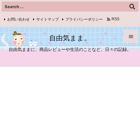

お問い合わせ
サイトマップ
プライバシーポリシー
RSS
Feedly
自由気まま。


自由気ままに、商品レビューや生活のことなど、日々の記録。
メニュ

サイド

前へ

次へ

検索