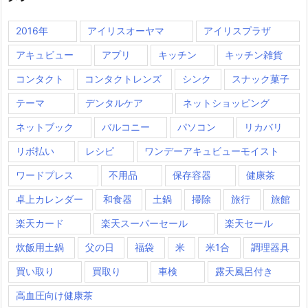
2016年
アイリスオーヤマ
アイリスプラザ
アキュビュー
アプリ
キッチン
キッチン雑貨
コンタクト
コンタクトレンズ
シンク
スナック菓子
テーマ
デンタルケア
ネットショッピング
ネットブック
バルコニー
パソコン
リカバリ
リボ払い
レシピ
ワンデーアキュビューモイスト
ワードプレス
不用品
保存容器
健康茶
卓上カレンダー
和食器
土鍋
掃除
旅行
旅館
楽天カード
楽天スーパーセール
楽天セール
炊飯用土鍋
父の日
福袋
米
米1合
調理器具
買い取り
買取り
車検
露天風呂付き
高血圧向け健康茶