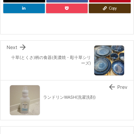
Copy

Next
十草(とくさ)柄の食器(美濃焼・彫十草シリ
ーズ)

Prev
ランドリンWASH(洗濯洗剤)