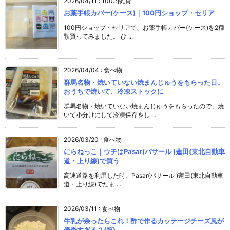
2026/04/11
:
100均雑貨
お薬手帳カバー(ケース)｜100円ショップ・セリア
100円ショップ・セリアで、お薬手帳カバー(ケース)を2種
類買ってみました。 ひ ...
2026/04/04
:
食べ物
群馬名物・焼いていない焼まんじゅうをもらった日。
おうちで焼いて、冷凍ストックに
群馬名物・焼いていない焼まんじゅうをもらったので、焼
いて小分けにして冷凍保存をし ...
2026/03/20
:
食べ物
にらねっこ｜ウチはPasar(パサール )蓮田(東北自動車
道・上り線)で買う
高速道路を利用した時、Pasar(パサール )蓮田(東北自動車
道・上り線)でたま ...
2026/03/11
:
食べ物
牛乳が余ったらこれ！酢で作るカッテージチーズ風が