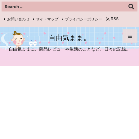

お問い合わせ
サイトマップ
プライバシーポリシー
RSS
Feedly
自由気まま。


自由気ままに、商品レビューや生活のことなど、日々の記録。
メニュ

サイド

前へ

次へ

検索