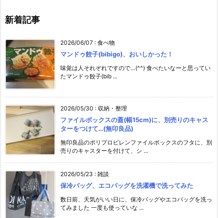
新着記事
2026/06/07
:
食べ物
マンドゥ餃子(bibigo)、おいしかった！
味覚は人それぞれですので…(^^) 食べたいなーと思ってい
たマンドゥ餃子(bib ...
2026/05/30
:
収納・整理
ファイルボックスの蓋(幅15cm)に、別売りのキャス
ターをつけて…(無印良品)
無印良品のポリプロピレンファイルボックスのフタに、別
売りのキャスターを付けて、シ ...
2026/05/23
:
雑談
保冷バッグ、エコバッグを洗濯機で洗ってみた
数日前、天気がいい日に、保冷バッグやエコバッグを洗っ
てみました 一度も使っていな ...