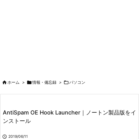

ホーム
>

情報・備忘録
>

パソコン
AntiSpam OE Hook Launcher｜ノートン製品版をイ
ンストール

2019/06/11