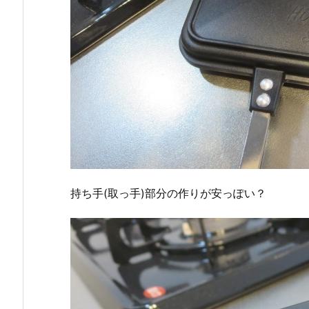
持ち手(取っ手)部分の作りが安っぽい？