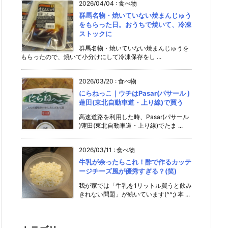
2026/04/04
:
食べ物
群馬名物・焼いていない焼まんじゅう
をもらった日。おうちで焼いて、冷凍
ストックに
群馬名物・焼いていない焼まんじゅうを
もらったので、焼いて小分けにして冷凍保存をし ...
2026/03/20
:
食べ物
にらねっこ｜ウチはPasar(パサール )
蓮田(東北自動車道・上り線)で買う
高速道路を利用した時、Pasar(パサール
)蓮田(東北自動車道・上り線)でたま ...
2026/03/11
:
食べ物
牛乳が余ったらこれ！酢で作るカッテ
ージチーズ風が優秀すぎる？(笑)
我が家では「牛乳を1リットル買うと飲み
きれない問題」が続いています(^^;) 本 ...