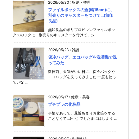
2026/05/30
:
収納・整理
ファイルボックスの蓋(幅15cm)に、
別売りのキャスターをつけて…(無印
良品)
無印良品のポリプロピレンファイルボッ
クスのフタに、別売りのキャスターを付けて、シ ...
2026/05/23
:
雑談
保冷バッグ、エコバッグを洗濯機で洗
ってみた
数日前、天気がいい日に、保冷バッグや
エコバッグを洗ってみました 一度も使っ
ていな ...
2026/05/17
:
健康・美容
プチプラの化粧品
事情があって、最近あまりお化粧をする
ことなくて…(-_-;) でもたまにはしよう ...
2026/05/07
:
生活雑貨