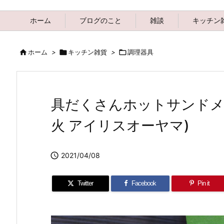
ホーム
ブログのこと
雑談
キッチン

ホーム
>

キッチン雑貨
>

調理器具
具だくさんホットサンドメーカ
火 アイリスオーヤマ)

2021/04/08
Twitter
Facebook
Pin it