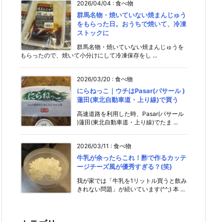
2026/04/04
:
食べ物
群馬名物・焼いていない焼まんじゅう
をもらった日。おうちで焼いて、冷凍
ストックに
群馬名物・焼いていない焼まんじゅうを
もらったので、焼いて小分けにして冷凍保存をし ...
2026/03/20
:
食べ物
にらねっこ｜ウチはPasar(パサール )
蓮田(東北自動車道・上り線)で買う
高速道路を利用した時、Pasar(パサール
)蓮田(東北自動車道・上り線)でたま ...
2026/03/11
:
食べ物
牛乳が余ったらこれ！酢で作るカッテ
ージチーズ風が優秀すぎる？(笑)
我が家では「牛乳を1リットル買うと飲み
きれない問題」が続いています(^^;) 本 ...