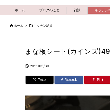
ホーム
ブログのこと
雑談
キッチン

ホーム
>

キッチン雑貨
まな板シート(カインズ)49

2021/05/30
Twitter
Facebook
Pin it