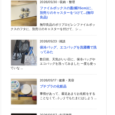
2026/05/30
:
収納・整理
ファイルボックスの蓋(幅15cm)に、
別売りのキャスターをつけて…(無印
良品)
無印良品のポリプロピレンファイルボッ
クスのフタに、別売りのキャスターを付けて、シ ...
2026/05/23
:
雑談
保冷バッグ、エコバッグを洗濯機で洗
ってみた
数日前、天気がいい日に、保冷バッグや
エコバッグを洗ってみました 一度も使っ
ていな ...
2026/05/17
:
健康・美容
プチプラの化粧品
事情があって、最近あまりお化粧をする
ことなくて…(-_-;) でもたまにはしよう ...
2026/05/07
:
生活雑貨