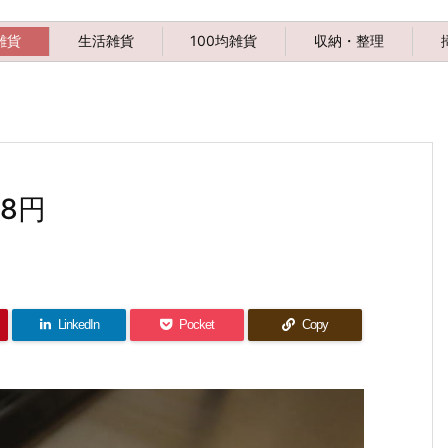
雑貨
生活雑貨
100均雑貨
収納・整理
8円
LinkedIn
Pocket
Copy