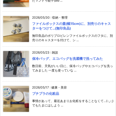
たマンドゥ餃子(bib ...
2026/05/30
:
収納・整理
ファイルボックスの蓋(幅15cm)に、別売りのキャス
ターをつけて…(無印良品)
無印良品のポリプロピレンファイルボックスのフタに、別
売りのキャスターを付けて、シ ...
2026/05/23
:
雑談
保冷バッグ、エコバッグを洗濯機で洗ってみた
数日前、天気がいい日に、保冷バッグやエコバッグを洗っ
てみました 一度も使っていな ...
2026/05/17
:
健康・美容
プチプラの化粧品
事情があって、最近あまりお化粧をすることなくて…(-_-;)
でもたまにはしよう ...