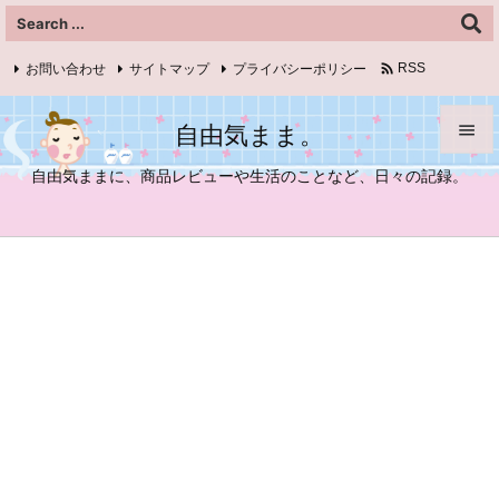

お問い合わせ
サイトマップ
プライバシーポリシー
RSS
Feedly
自由気まま。


自由気ままに、商品レビューや生活のことなど、日々の記録。
メニュ

サイド

前へ

次へ

検索