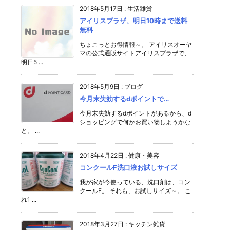
2018年5月17日
:
生活雑貨
アイリスプラザ、明日10時まで送料
無料
ちょこっとお得情報～。 アイリスオーヤ
マの公式通販サイトアイリスプラザで、
明日5 ...
2018年5月9日
:
ブログ
今月末失効するdポイントで…
今月末失効するdポイントがあるから、d
ショッピングで何かお買い物しようかな
と。 ...
2018年4月22日
:
健康・美容
コンクールF洗口液お試しサイズ
我が家が今使っている、洗口剤は、コン
クールF。 それも、お試しサイズ～。 こ
れ1 ...
2018年3月27日
:
キッチン雑貨