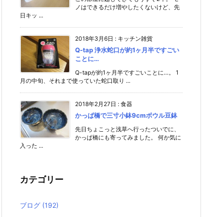
ノはできるだけ増やしたくないけど、先
日キッ ...
2018年3月6日
:
キッチン雑貨
Q-tap 浄水蛇口が約1ヶ月半ですごい
ことに…
Q-tapが約1ヶ月半ですごいことに…。 1
月の中旬、それまで使っていた蛇口取り ...
2018年2月27日
:
食器
かっぱ橋で三寸小鉢9cmボウル豆鉢
先日ちょこっと浅草へ行ったついでに、
かっぱ橋にも寄ってみました。 何か気に
入った ...
カテゴリー
ブログ
(192)