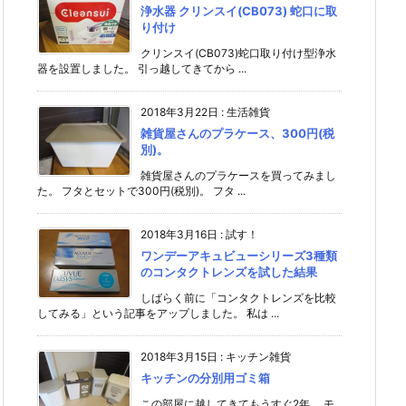
浄水器 クリンスイ(CB073) 蛇口に取
り付け
クリンスイ(CB073)蛇口取り付け型浄水
器を設置しました。 引っ越してきてから ...
2018年3月22日
:
生活雑貨
雑貨屋さんのプラケース、300円(税
別)。
雑貨屋さんのプラケースを買ってみまし
た。 フタとセットで300円(税別)。 フタ ...
2018年3月16日
:
試す！
ワンデーアキュビューシリーズ3種類
のコンタクトレンズを試した結果
しばらく前に「コンタクトレンズを比較
してみる」という記事をアップしました。 私は ...
2018年3月15日
:
キッチン雑貨
キッチンの分別用ゴミ箱
この部屋に越してきてもうすぐ2年。 モ