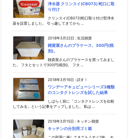
浄水器 クリンスイ(CB073) 蛇口に取
り付け
クリンスイ(CB073)蛇口取り付け型浄水
器を設置しました。 引っ越してきてから ...
2018年3月22日
:
生活雑貨
雑貨屋さんのプラケース、300円(税
別)。
雑貨屋さんのプラケースを買ってみまし
た。 フタとセットで300円(税別)。 フタ ...
2018年3月16日
:
試す！
ワンデーアキュビューシリーズ3種類
のコンタクトレンズを試した結果
しばらく前に「コンタクトレンズを比較
してみる」という記事をアップしました。 私は ...
2018年3月15日
:
キッチン雑貨
キッチンの分別用ゴミ箱
この部屋に越してきてもうすぐ2年。 モ