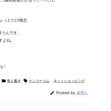
に1週間前後かかるってー(T_T)。
ょっとだけ残念。
買うんです。
すよね。
ね！

覚え書き

ケンコーコム
,
ネットショッピング

Posted by
管理人