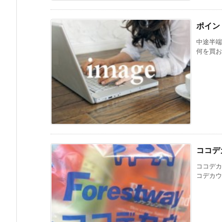
ポイン
中途半端
何を買おう
ココデ
ココデカ
コデカウの