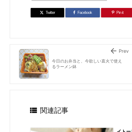
Twitter
Facebook
Pin it

Prev
今日のお弁当と、今欲しい直火で使え
るラーメン鉢

関連記事
イトー