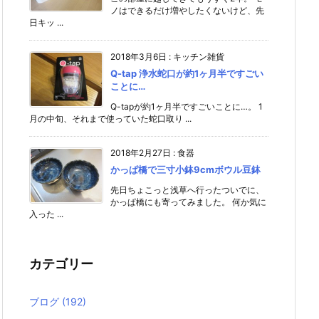
ノはできるだけ増やしたくないけど、先
日キッ ...
2018年3月6日
:
キッチン雑貨
Q-tap 浄水蛇口が約1ヶ月半ですごい
ことに…
Q-tapが約1ヶ月半ですごいことに…。 1
月の中旬、それまで使っていた蛇口取り ...
2018年2月27日
:
食器
かっぱ橋で三寸小鉢9cmボウル豆鉢
先日ちょこっと浅草へ行ったついでに、
かっぱ橋にも寄ってみました。 何か気に
入った ...
カテゴリー
ブログ
(192)