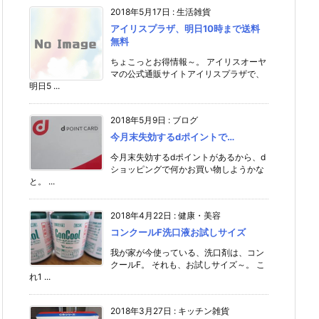
2018年5月17日
:
生活雑貨
アイリスプラザ、明日10時まで送料
無料
ちょこっとお得情報～。 アイリスオーヤ
マの公式通販サイトアイリスプラザで、
明日5 ...
2018年5月9日
:
ブログ
今月末失効するdポイントで…
今月末失効するdポイントがあるから、d
ショッピングで何かお買い物しようかな
と。 ...
2018年4月22日
:
健康・美容
コンクールF洗口液お試しサイズ
我が家が今使っている、洗口剤は、コン
クールF。 それも、お試しサイズ～。 こ
れ1 ...
2018年3月27日
:
キッチン雑貨