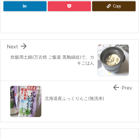
Copy

Next
炊飯用土鍋(万古焼 ご飯釜 黒釉線紋)で、カ
キごはん

Prev
北海道産ふっくりんこ(無洗米)