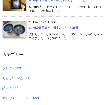
Q-tap 浄水蛇口が約1ヶ月半ですごいことに…
Q-tapが約1ヶ月半ですごいことに…。 1月の中旬、それま
で使っていた蛇口取り ...
2018年2月27日
:
食器
かっぱ橋で三寸小鉢9cmボウル豆鉢
先日ちょこっと浅草へ行ったついでに、かっぱ橋にも寄っ
てみました。 何か気に入った ...
カテゴリー
ブログ
(192)
あるといいな。
(1)
試す！
(56)
気になるモノ・コト
(20)