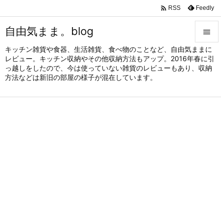

Feedly
RSS
自由気まま。blog

キッチン雑貨や食器、生活雑貨、食べ物のことなど、自由気ままに

レビュー。キッチン収納やその他収納方法もアップ。2016年春に引
メニュ
っ越しをしたので、今は使っていない雑貨のレビューもあり、収納

方法などは新旧の部屋の様子が混在しています。
サイド

前へ

次へ

検索