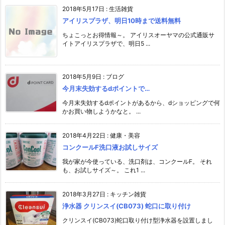
2018年5月17日
:
生活雑貨
アイリスプラザ、明日10時まで送料無料
ちょこっとお得情報～。 アイリスオーヤマの公式通販サ
イトアイリスプラザで、明日5 ...
2018年5月9日
:
ブログ
今月末失効するdポイントで…
今月末失効するdポイントがあるから、dショッピングで何
かお買い物しようかなと。 ...
2018年4月22日
:
健康・美容
コンクールF洗口液お試しサイズ
我が家が今使っている、洗口剤は、コンクールF。 それ
も、お試しサイズ～。 これ1 ...
2018年3月27日
:
キッチン雑貨
浄水器 クリンスイ(CB073) 蛇口に取り付け
クリンスイ(CB073)蛇口取り付け型浄水器を設置しまし