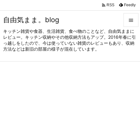

Feedly
RSS
自由気まま。blog

キッチン雑貨や食器、生活雑貨、食べ物のことなど、自由気ままに

レビュー。キッチン収納やその他収納方法もアップ。2016年春に引
メニュ
っ越しをしたので、今は使っていない雑貨のレビューもあり、収納

方法などは新旧の部屋の様子が混在しています。
サイド

前へ

次へ

検索