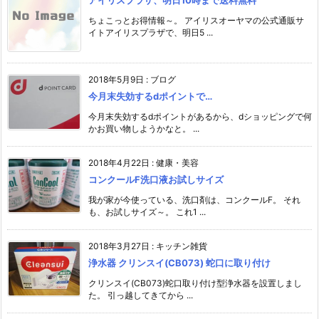
アイリスプラザ、明日10時まで送料無料
ちょこっとお得情報～。 アイリスオーヤマの公式通販サ
イトアイリスプラザで、明日5 ...
2018年5月9日
:
ブログ
今月末失効するdポイントで…
今月末失効するdポイントがあるから、dショッピングで何
かお買い物しようかなと。 ...
2018年4月22日
:
健康・美容
コンクールF洗口液お試しサイズ
我が家が今使っている、洗口剤は、コンクールF。 それ
も、お試しサイズ～。 これ1 ...
2018年3月27日
:
キッチン雑貨
浄水器 クリンスイ(CB073) 蛇口に取り付け
クリンスイ(CB073)蛇口取り付け型浄水器を設置しまし
た。 引っ越してきてから ...