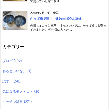
で使っていた蛇口取り ...
2018年2月27日
:
食器
かっぱ橋で三寸小鉢9cmボウル豆鉢
先日ちょこっと浅草へ行ったついでに、かっぱ橋にも寄っ
てみました。 何か気に入った ...
カテゴリー
ブログ
(192)
あるといいな。
(1)
試す！
(56)
気になるモノ・コト
(20)
キッチン雑貨
(271)