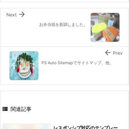

Next
お弁当箱を新調しました。

Prev
PS Auto Sitemapでサイトマップ、他。

関連記事
レスポンシブ対応のテンプレー