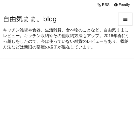

Feedly
RSS
自由気まま。blog

キッチン雑貨や食器、生活雑貨、食べ物のことなど、自由気ままに

レビュー。キッチン収納やその他収納方法もアップ。2016年春に引
メニュ
っ越しをしたので、今は使っていない雑貨のレビューもあり、収納

方法などは新旧の部屋の様子が混在しています。
サイド

前へ

次へ

検索