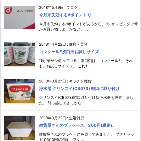
2018年5月9日
:
ブログ
今月末失効するdポイントで…
今月末失効するdポイントがあるから、dショッピングで何
かお買い物しようかなと。 ...
2018年4月22日
:
健康・美容
コンクールF洗口液お試しサイズ
我が家が今使っている、洗口剤は、コンクールF。 それ
も、お試しサイズ～。 これ1 ...
2018年3月27日
:
キッチン雑貨
浄水器 クリンスイ(CB073) 蛇口に取り付け
クリンスイ(CB073)蛇口取り付け型浄水器を設置しまし
た。 引っ越してきてから ...
2018年3月22日
:
生活雑貨
雑貨屋さんのプラケース、300円(税別)。
雑貨屋さんのプラケースを買ってみました。 フタとセッ
トで300円(税別)。 フタ ...