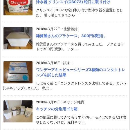
浄水器 クリンスイ(CB073) 蛇口に取り付け
クリンスイ(CB073)蛇口取り付け型浄水器を設置しまし
た。 引っ越してきてから ...
2018年3月22日
:
生活雑貨
雑貨屋さんのプラケース、300円(税別)。
雑貨屋さんのプラケースを買ってみました。 フタとセッ
トで300円(税別)。 フタ ...
2018年3月16日
:
試す！
ワンデーアキュビューシリーズ3種類のコンタクトレ
ンズを試した結果
しばらく前に「コンタクトレンズを比較してみる」という
記事をアップしました。 私は ...
2018年3月15日
:
キッチン雑貨
キッチンの分別用ゴミ箱
この部屋に越してきてもうすぐ2年。 モノはできるだけ増
やしたくないけど、先日キッ ...