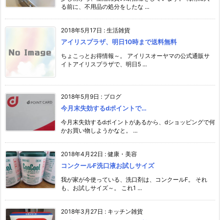
る前に、不用品の処分をしたな ...
2018年5月17日
:
生活雑貨
アイリスプラザ、明日10時まで送料無料
ちょこっとお得情報～。 アイリスオーヤマの公式通販サ
イトアイリスプラザで、明日5 ...
2018年5月9日
:
ブログ
今月末失効するdポイントで…
今月末失効するdポイントがあるから、dショッピングで何
かお買い物しようかなと。 ...
2018年4月22日
:
健康・美容
コンクールF洗口液お試しサイズ
我が家が今使っている、洗口剤は、コンクールF。 それ
も、お試しサイズ～。 これ1 ...
2018年3月27日
:
キッチン雑貨