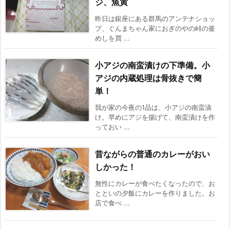
ジ、魚寅
昨日は銀座にある群馬のアンテナショッ
プ、ぐんまちゃん家におぎのやの峠の釜
めしを買 ...
小アジの南蛮漬けの下準備。小
アジの内蔵処理は骨抜きで簡
単！
我が家の今夜の1品は、小アジの南蛮漬
け。早めにアジを揚げて、南蛮漬けを作
っておい ...
昔ながらの普通のカレーがおい
しかった！
無性にカレーが食べたくなったので、お
とといの夕飯にカレーを作りました。お
店で食べ ...