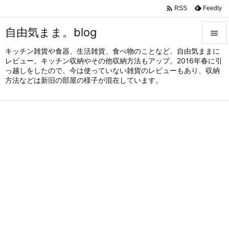

Feedly
RSS
自由気まま。blog

キッチン雑貨や食器、生活雑貨、食べ物のことなど、自由気ままに

レビュー。キッチン収納やその他収納方法もアップ。2016年春に引
メニュ
っ越しをしたので、今は使っていない雑貨のレビューもあり、収納

方法などは新旧の部屋の様子が混在しています。
サイド

前へ

次へ

検索