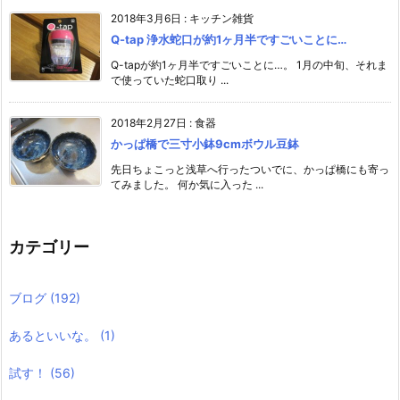
2018年3月6日
:
キッチン雑貨
Q-tap 浄水蛇口が約1ヶ月半ですごいことに…
Q-tapが約1ヶ月半ですごいことに…。 1月の中旬、それま
で使っていた蛇口取り ...
2018年2月27日
:
食器
かっぱ橋で三寸小鉢9cmボウル豆鉢
先日ちょこっと浅草へ行ったついでに、かっぱ橋にも寄っ
てみました。 何か気に入った ...
カテゴリー
ブログ
(192)
あるといいな。
(1)
試す！
(56)