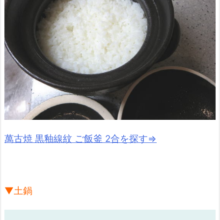
萬古焼 黒釉線紋 ご飯釜 2合を探す⇒
▼土鍋