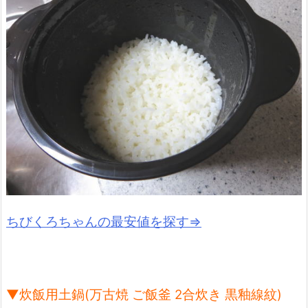
ちびくろちゃんの最安値を探す⇒
▼炊飯用土鍋(万古焼 ご飯釜 2合炊き 黒釉線紋)