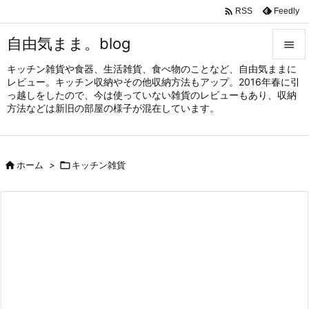

Feedly
RSS
自由気まま。blog

キッチン雑貨や食器、生活雑貨、食べ物のことなど、自由気ままに

レビュー。キッチン収納やその他収納方法もアップ。2016年春に引
メニュ
っ越しをしたので、今は使っていない雑貨のレビューもあり、収納

方法などは新旧の部屋の様子が混在しています。
サイド

前へ

ホーム
>

キッチン雑貨

次へ

検索