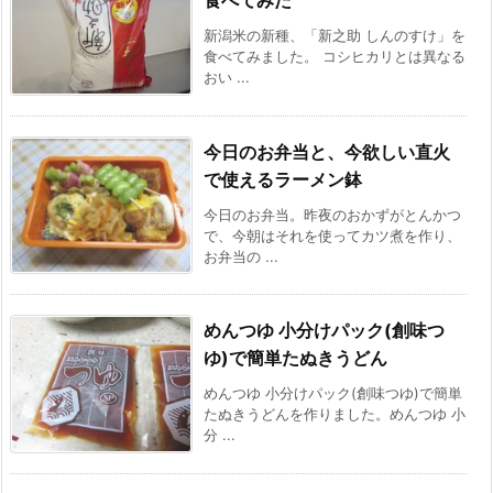
食べてみた
新潟米の新種、「新之助 しんのすけ」を
食べてみました。 コシヒカリとは異なる
おい ...
今日のお弁当と、今欲しい直火
で使えるラーメン鉢
今日のお弁当。昨夜のおかずがとんかつ
で、今朝はそれを使ってカツ煮を作り、
お弁当の ...
めんつゆ 小分けパック(創味つ
ゆ)で簡単たぬきうどん
めんつゆ 小分けパック(創味つゆ)で簡単
たぬきうどんを作りました。めんつゆ 小
分 ...