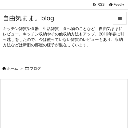

Feedly
RSS
自由気まま。blog

キッチン雑貨や食器、生活雑貨、食べ物のことなど、自由気ままに

レビュー。キッチン収納やその他収納方法もアップ。2016年春に引
メニュ
っ越しをしたので、今は使っていない雑貨のレビューもあり、収納

方法などは新旧の部屋の様子が混在しています。
サイド

前へ

ホーム
>

ブログ

次へ

検索