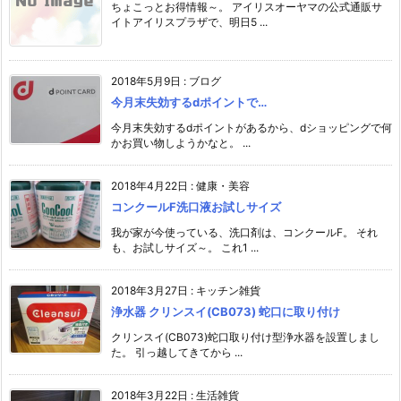
ちょこっとお得情報～。 アイリスオーヤマの公式通販サ
イトアイリスプラザで、明日5 ...
2018年5月9日
:
ブログ
今月末失効するdポイントで…
今月末失効するdポイントがあるから、dショッピングで何
かお買い物しようかなと。 ...
2018年4月22日
:
健康・美容
コンクールF洗口液お試しサイズ
我が家が今使っている、洗口剤は、コンクールF。 それ
も、お試しサイズ～。 これ1 ...
2018年3月27日
:
キッチン雑貨
浄水器 クリンスイ(CB073) 蛇口に取り付け
クリンスイ(CB073)蛇口取り付け型浄水器を設置しまし
た。 引っ越してきてから ...
2018年3月22日
:
生活雑貨