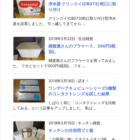
浄水器 クリンスイ(CB073) 蛇口に取
り付け
クリンスイ(CB073)蛇口取り付け型浄水
器を設置しました。 引っ越してきてから ...
2018年3月22日
:
生活雑貨
雑貨屋さんのプラケース、300円(税
別)。
雑貨屋さんのプラケースを買ってみまし
た。 フタとセットで300円(税別)。 フタ ...
2018年3月16日
:
試す！
ワンデーアキュビューシリーズ3種類
のコンタクトレンズを試した結果
しばらく前に「コンタクトレンズを比較
してみる」という記事をアップしました。 私は ...
2018年3月15日
:
キッチン雑貨
キッチンの分別用ゴミ箱
この部屋に越してきてもうすぐ2年。 モ