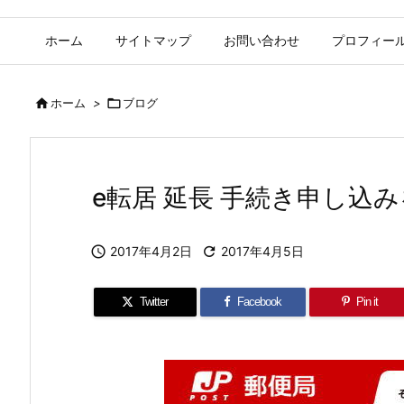
ホーム
サイトマップ
お問い合わせ
プロフィー

ホーム
>

ブログ
e転居 延長 手続き申し込

2017年4月2日

2017年4月5日
Twitter
Facebook
Pin it