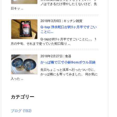
ノはできるだけ増やしたくないけど、先
日キッ ...
2018年3月6日
:
キッチン雑貨
Q-tap 浄水蛇口が約1ヶ月半ですごい
ことに…
Q-tapが約1ヶ月半ですごいことに…。 1
月の中旬、それまで使っていた蛇口取り ...
2018年2月27日
:
食器
かっぱ橋で三寸小鉢9cmボウル豆鉢
先日ちょこっと浅草へ行ったついでに、
かっぱ橋にも寄ってみました。 何か気に
入った ...
カテゴリー
ブログ
(192)