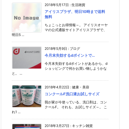
2018年5月17日
:
生活雑貨
アイリスプラザ、明日10時まで送料
無料
ちょこっとお得情報～。 アイリスオーヤ
マの公式通販サイトアイリスプラザで、
明日5 ...
2018年5月9日
:
ブログ
今月末失効するdポイントで…
今月末失効するdポイントがあるから、d
ショッピングで何かお買い物しようかな
と。 ...
2018年4月22日
:
健康・美容
コンクールF洗口液お試しサイズ
我が家が今使っている、洗口剤は、コン
クールF。 それも、お試しサイズ～。 こ
れ1 ...
2018年3月27日
:
キッチン雑貨