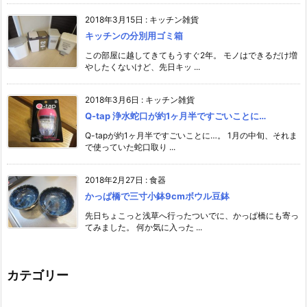
2018年3月15日
:
キッチン雑貨
キッチンの分別用ゴミ箱
この部屋に越してきてもうすぐ2年。 モノはできるだけ増
やしたくないけど、先日キッ ...
2018年3月6日
:
キッチン雑貨
Q-tap 浄水蛇口が約1ヶ月半ですごいことに…
Q-tapが約1ヶ月半ですごいことに…。 1月の中旬、それま
で使っていた蛇口取り ...
2018年2月27日
:
食器
かっぱ橋で三寸小鉢9cmボウル豆鉢
先日ちょこっと浅草へ行ったついでに、かっぱ橋にも寄っ
てみました。 何か気に入った ...
カテゴリー