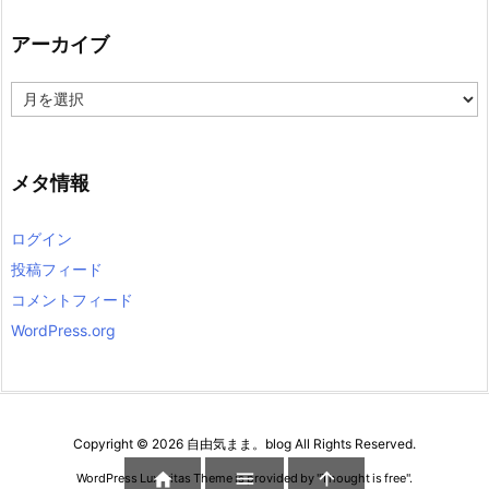
アーカイブ
ア
ー
カ
イ
ブ
メタ情報
ログイン
投稿フィード
コメントフィード
WordPress.org
Copyright ©
2026
自由気まま。blog
All Rights Reserved.



WordPress Luxeritas Theme is provided by "
Thought is free
".