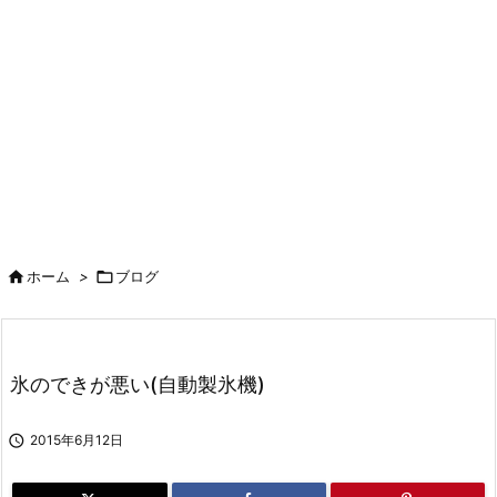

ホーム
>

ブログ
氷のできが悪い(自動製氷機)

2015年6月12日