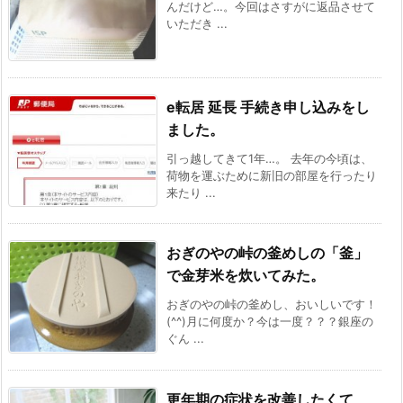
んだけど…。今回はさすがに返品させて
いただき ...
e転居 延長 手続き申し込みをし
ました。
引っ越してきて1年…。 去年の今頃は、
荷物を運ぶために新旧の部屋を行ったり
来たり ...
おぎのやの峠の釜めしの「釜」
で金芽米を炊いてみた。
おぎのやの峠の釜めし、おいしいです！
(^^)月に何度か？今は一度？？？銀座の
ぐん ...
更年期の症状を改善したくて、