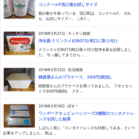
コンクールF洗口液お試しサイズ
我が家が今使っている、洗口剤は、コンクールF。 それ
も、お試しサイズ～。 これ1 ...
2018年3月27日
:
キッチン雑貨
浄水器 クリンスイ(CB073) 蛇口に取り付け
クリンスイ(CB073)蛇口取り付け型浄水器を設置しまし
た。 引っ越してきてから ...
2018年3月22日
:
生活雑貨
雑貨屋さんのプラケース、300円(税別)。
雑貨屋さんのプラケースを買ってみました。 フタとセッ
トで300円(税別)。 フタ ...
2018年3月16日
:
試す！
ワンデーアキュビューシリーズ3種類のコンタクトレ
ンズを試した結果
しばらく前に「コンタクトレンズを比較してみる」という
記事をアップしました。 私は ...