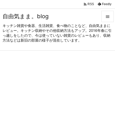

Feedly
RSS
自由気まま。blog

キッチン雑貨や食器、生活雑貨、食べ物のことなど、自由気ままに

レビュー。キッチン収納やその他収納方法もアップ。2016年春に引
メニュ
っ越しをしたので、今は使っていない雑貨のレビューもあり、収納

方法などは新旧の部屋の様子が混在しています。
サイド

前へ

次へ

検索