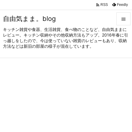

Feedly
RSS
自由気まま。blog

キッチン雑貨や食器、生活雑貨、食べ物のことなど、自由気ままに

レビュー。キッチン収納やその他収納方法もアップ。2016年春に引
メニュ
っ越しをしたので、今は使っていない雑貨のレビューもあり、収納

方法などは新旧の部屋の様子が混在しています。
サイド

前へ

次へ

検索