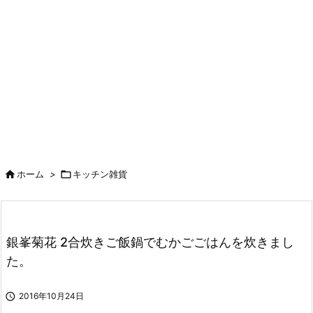

ホーム
>

キッチン雑貨
銀峯菊花 2合炊きご飯鍋でむかごごはんを炊きまし
た。

2016年10月24日