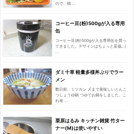
ので、残 ...
コーヒー豆(粉)500gが入る専用
缶
コーヒー豆(粉)500gが入る専用缶を買っ
てきました。デザインはちょっと妥協…(
...
ダミ十草 軽量多様丼ぶりでラー
メン
数日前、ミツカン 〆まで美味しいとんこ
つしょうゆ鍋 つゆでお鍋をしました。こ
れ発 ...
栗原はるみ キッチン雑貨 竹ター
ナー(M)は使いやすい