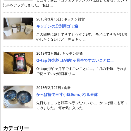
しばらく前に「コンタクトレンズを比較してみる」という
記事をアップしました。 私は ...
2018年3月15日
:
キッチン雑貨
キッチンの分別用ゴミ箱
この部屋に越してきてもうすぐ2年。 モノはできるだけ増
やしたくないけど、先日キッ ...
2018年3月6日
:
キッチン雑貨
Q-tap 浄水蛇口が約1ヶ月半ですごいことに…
Q-tapが約1ヶ月半ですごいことに…。 1月の中旬、それま
で使っていた蛇口取り ...
2018年2月27日
:
食器
かっぱ橋で三寸小鉢9cmボウル豆鉢
先日ちょこっと浅草へ行ったついでに、かっぱ橋にも寄っ
てみました。 何か気に入った ...
カテゴリー