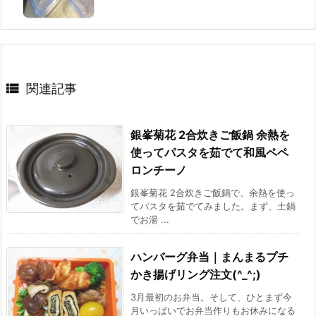

関連記事
銀峯菊花 2合炊きご飯鍋 余熱を
使ってパスタを茹でて和風ペペ
ロンチーノ
銀峯菊花 2合炊きご飯鍋で、余熱を使っ
てパスタを茹でてみました。まず、土鍋
でお湯 ...
ハンバーグ弁当｜まんまるプチ
かき揚げリング注文(^_^;)
3月最初のお弁当。そして、ひとまず今
月いっぱいでお弁当作りもお休みになる