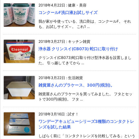
2018年4月22日
:
健康・美容
コンクールF洗口液お試しサイズ
我が家が今使っている、洗口剤は、コンクールF。 それ
も、お試しサイズ～。 これ1 ...
2018年3月27日
:
キッチン雑貨
浄水器 クリンスイ(CB073) 蛇口に取り付け
クリンスイ(CB073)蛇口取り付け型浄水器を設置しまし
た。 引っ越してきてから ...
2018年3月22日
:
生活雑貨
雑貨屋さんのプラケース、300円(税別)。
雑貨屋さんのプラケースを買ってみました。 フタとセッ
トで300円(税別)。 フタ ...
2018年3月16日
:
試す！
ワンデーアキュビューシリーズ3種類のコンタクトレ
ンズを試した結果
しばらく前に「コンタクトレンズを比較してみる」という