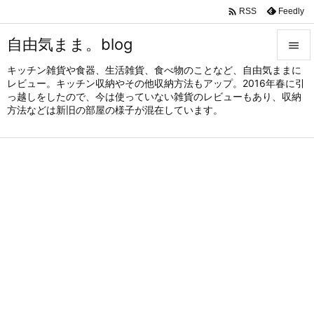

Feedly
RSS
自由気まま。blog

キッチン雑貨や食器、生活雑貨、食べ物のことなど、自由気ままに

レビュー。キッチン収納やその他収納方法もアップ。2016年春に引
メニュ
っ越しをしたので、今は使っていない雑貨のレビューもあり、収納

方法などは新旧の部屋の様子が混在しています。
サイド

前へ

次へ

検索