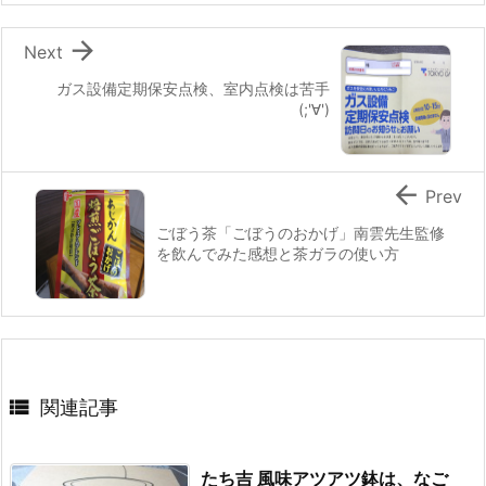

Next
ガス設備定期保安点検、室内点検は苦手
(;'∀')

Prev
ごぼう茶「ごぼうのおかげ」南雲先生監修
を飲んでみた感想と茶ガラの使い方

関連記事
たち吉 風味アツアツ鉢は、なご