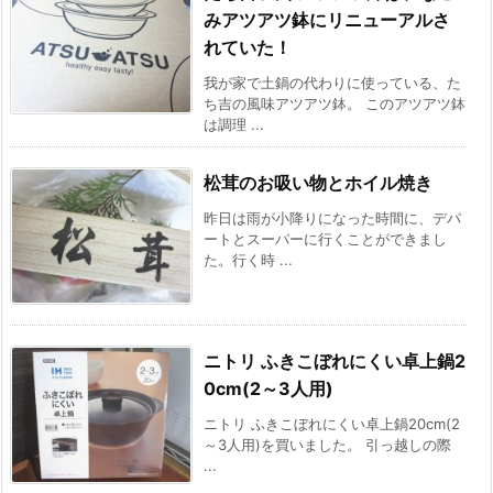
みアツアツ鉢にリニューアルさ
れていた！
我が家で土鍋の代わりに使っている、た
ち吉の風味アツアツ鉢。 このアツアツ鉢
は調理 ...
松茸のお吸い物とホイル焼き
昨日は雨が小降りになった時間に、デパ
ートとスーパーに行くことができまし
た。行く時 ...
ニトリ ふきこぼれにくい卓上鍋2
0cm(2～3人用)
ニトリ ふきこぼれにくい卓上鍋20cm(2
～3人用)を買いました。 引っ越しの際
...