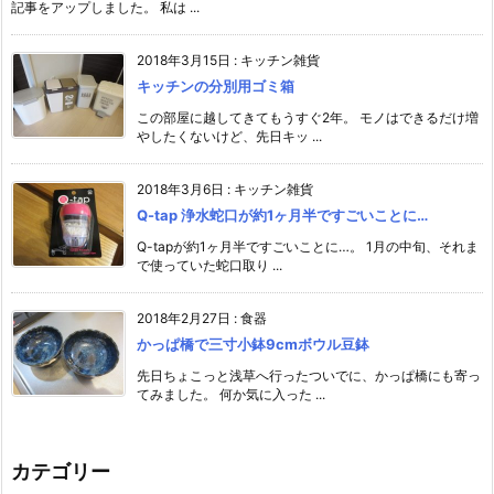
記事をアップしました。 私は ...
2018年3月15日
:
キッチン雑貨
キッチンの分別用ゴミ箱
この部屋に越してきてもうすぐ2年。 モノはできるだけ増
やしたくないけど、先日キッ ...
2018年3月6日
:
キッチン雑貨
Q-tap 浄水蛇口が約1ヶ月半ですごいことに…
Q-tapが約1ヶ月半ですごいことに…。 1月の中旬、それま
で使っていた蛇口取り ...
2018年2月27日
:
食器
かっぱ橋で三寸小鉢9cmボウル豆鉢
先日ちょこっと浅草へ行ったついでに、かっぱ橋にも寄っ
てみました。 何か気に入った ...
カテゴリー